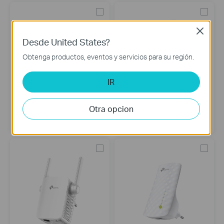
Close
Desde United States?
Obtenga productos, eventos y servicios para su región.
IR
RE305
RE300
Otra opcion
AC1200 Mesh Wi-Fi Range
AC1200 Mesh Wi-Fi Range
Extender
Extender