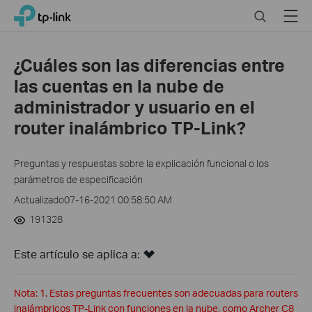
Click
Search
Menu
TP-Link, Reliably Smart
to
skip
the
¿Cuáles son las diferencias entre
navigation
las cuentas en la nube de
bar
administrador y usuario en el
router inalámbrico TP-Link?
Preguntas y respuestas sobre la explicación funcional o los
parámetros de especificación
Actualizado07-16-2021 00:58:50 AM
191328
Este artículo se aplica a:
Nota: 1. Estas preguntas frecuentes son adecuadas para routers
inalámbricos TP-Link con funciones en la nube, como Archer C8