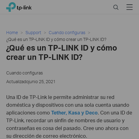
Click
Search
Menu
TP-Link, Reliably Smart
to
skip
the
navigation
Home
Support
Cuando configuras
bar
¿Qué es un TP-LINK ID y cómo crear un TP-LINK ID?
¿Qué es un TP-LINK ID y cómo
crear un TP-LINK ID?
Cuando configuras
Actualizadojunio 25, 2021
Una ID de TP-Link le permite administrar su red
doméstica y dispositivos con una sola cuenta usando
aplicaciones como
Tether, Kasa y Deco
. Con una ID de
TP-Link, recordar un sinfín de nombres de usuario y
contraseñas es cosa del pasado. Cree uno ahora con
su dirección de correo electrónico.