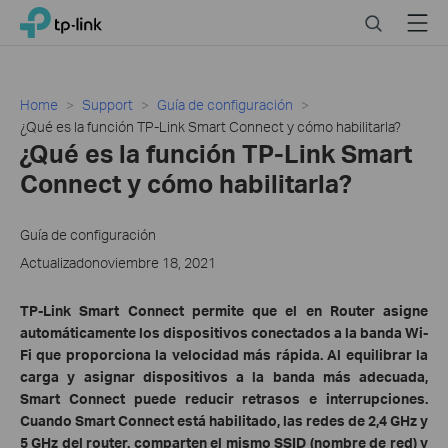
Click
Search
Menu
TP-Link, Reliably Smart
to
skip
the
navigation
Home
Support
Guía de configuración
bar
¿Qué es la función TP-Link Smart Connect y cómo habilitarla?
¿Qué es la función TP-Link Smart
Connect y cómo habilitarla?
Guía de configuración
Actualizadonoviembre 18, 2021
TP-Link Smart Connect permite que el en Router asigne
automáticamente los dispositivos conectados a la banda Wi-
Fi que proporciona la velocidad más rápida. Al equilibrar la
carga y asignar dispositivos a la banda más adecuada,
Smart Connect puede reducir retrasos e interrupciones.
Cuando Smart Connect está habilitado, las redes de 2,4 GHz y
5 GHz del router. comparten el mismo SSID (nombre de red) y