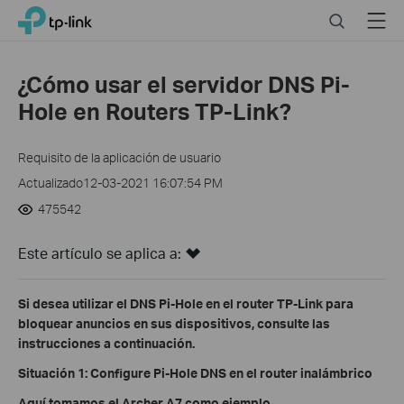
Click
Search
Menu
TP-Link, Reliably Smart
to
skip
the
¿Cómo usar el servidor DNS Pi-
navigation
Hole en Routers TP-Link?
bar
Requisito de la aplicación de usuario
Actualizado12-03-2021 16:07:54 PM
475542
Este artículo se aplica a:
Si desea utilizar el DNS Pi-Hole en el router TP-Link para
bloquear anuncios en sus dispositivos, consulte las
instrucciones a continuación.
Situación 1: Configure Pi-Hole DNS en el router inalámbrico
Aquí tomamos el Archer A7 como ejemplo.