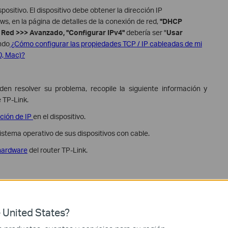
spositivo. El dispositivo debe obtener la dirección IP
s, en la página de detalles de la conexión de red,
"DHCP
Red >>> Avanzado, "Configurar IPv4"
debería ser "
Usar
ando
¿Cómo configurar las propiedades TCP / IP cableadas de mi
0, Mac)?
den resolver su problema, recopile la siguiente información y
 TP-Link.
ción de IP
en el dispositivo.
istema operativo de sus dispositivos con cable.
hardware
del router TP-Link.
 United States?