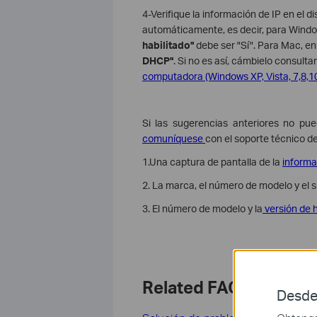
4-Verifique la información de IP en el di
automáticamente, es decir, para Window
habilitado"
debe ser "Sí". Para Mac, en
DHCP"
. Si no es así, cámbielo consult
computadora (Windows XP, Vista, 7,8,1
Si las sugerencias anteriores no pue
comuníquese
con el soporte técnico de
1.Una captura de pantalla de la
informa
2. La marca, el número de modelo y el s
3. El número de modelo y la
versión de 
Related FAQs
Desde