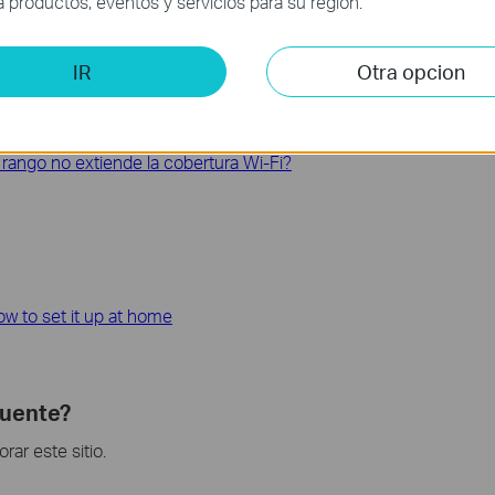
productos, eventos y servicios para su región.
alámbrica inestable en el Router TP-Link
r a Internet a través del Router Wi-Fi?
nternet es lenta?
IR
Otra opcion
ot Connecting to Your TP-Link Wireless Network
rango no extiende la cobertura Wi-Fi?
how to set it up at home
cuente?
ar este sitio.