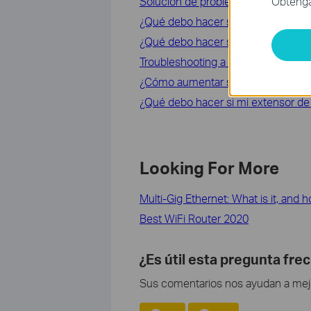
Obtenga 
Solución de problemas: Conexión in
¿Qué debo hacer si no puedo accede
¿Qué debo hacer si mi conexión a I
Troubleshooting a Single Device N
¿Cómo aumentar su señal Wifi ?
¿Qué debo hacer si mi extensor de 
Looking For More
Multi-Gig Ethernet: What is it, and 
Best WiFi Router 2020
¿Es útil esta pregunta fre
Sus comentarios nos ayudan a mejor