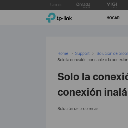
Click
to
TP-Link, Reliably Smart
skip
HOGAR
the
navigation
bar
Home
Support
Solución de prob
Solo la conexión por cable o la conexió
Solo la conexi
conexión inal
Solución de problemas