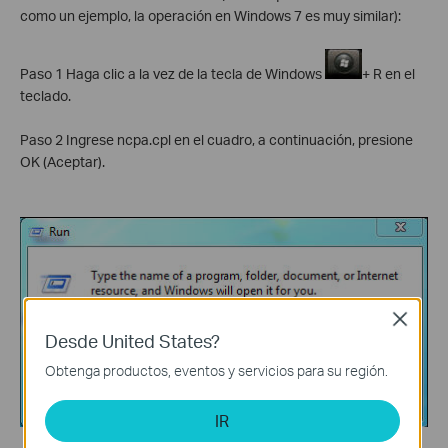
como un ejemplo, la operación en Windows 7 es muy similar):
Paso 1 Haga clic a la vez de la tecla de Windows
+ R en el
teclado.
Paso 2 Ingrese ncpa.cpl en el cuadro, a continuación, presione
OK (Aceptar).
Close
Desde United States?
Obtenga productos, eventos y servicios para su región.
IR