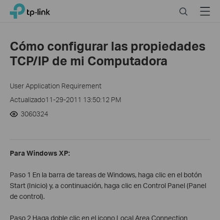
Click
Search
Menu
TP-Link, Reliably Smart
to
skip
the
Cómo configurar las propiedades
navigation
TCP/IP de mi Computadora
bar
User Application Requirement
Actualizado11-29-2011 13:50:12 PM
3060324
Para Windows XP:
Paso 1 En la barra de tareas de Windows, haga clic en el botón
Start (Inicio) y, a continuación, haga clic en Control Panel (Panel
de control).
Paso 2 Haga doble clic en el icono Local Area Connection