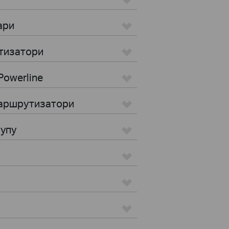
ари
тизатори
Powerline
маршрутизатори
тупу