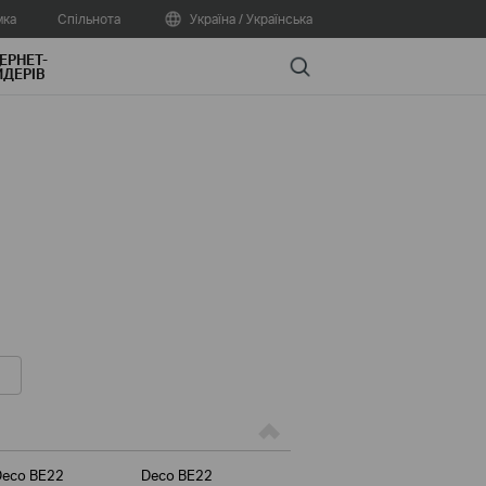
мка
Спільнота
Україна / Українська
ЕРНЕТ-
Search
ДЕРІВ
Deco BE22
Deco BE22