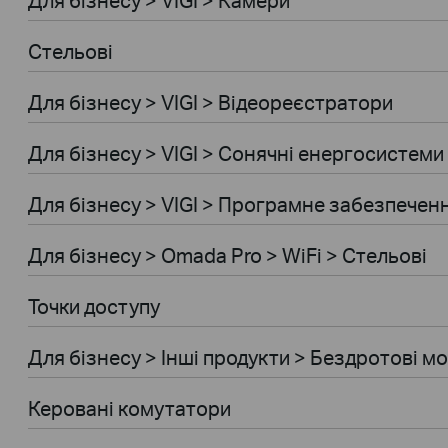
Стельові
Для бiзнесу > VIGI > Відеореєстратори
Для бiзнесу > VIGI > Сонячні енергосистеми
Для бiзнесу > VIGI > Програмне забезпечен
Для бiзнесу > Omada Pro > WiFi > Стельові
Точки доступу
Для бiзнесу > Інші продукти > Бездротові м
Керовані комутатори