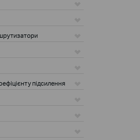
ршрутизатори
оефіцієнту підсилення