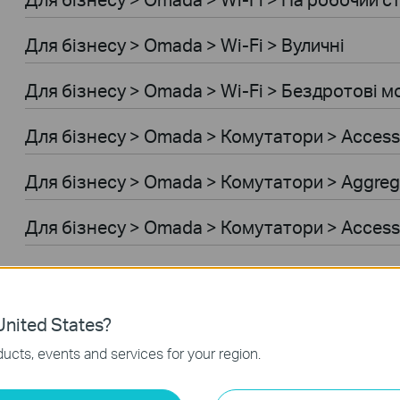
Для бiзнесу > Omada > Wi-Fi > Вуличні
Для бiзнесу > Omada > Wi-Fi > Бездротові м
Для бiзнесу > Omada > Комутатори > Access
Для бiзнесу > Omada > Комутатори > Aggreg
Для бiзнесу > Omada > Комутатори > Acces
Для бiзнесу > Omada > Комутатори > Access
Для бiзнесу > Omada > Комутатори > Access
nited States?
ucts, events and services for your region.
Для бiзнесу > Omada > Wi-Fi > GPON