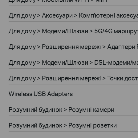
Для дому > Аксесуари > Комп'ютернi аксесу
Для дому > Модеми/Шлюзи > 5G/4G маршру
Для дому > Розширення мережi > Адаптери 
Для дому > Модеми/Шлюзи > DSL-модеми/
Для дому > Розширення мережi > Точки дос
Wireless USB Adapters
Розумний будинок > Розумні камери
Розумний будинок > Розумні розетки