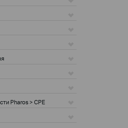
ня
ости Pharos > CPE