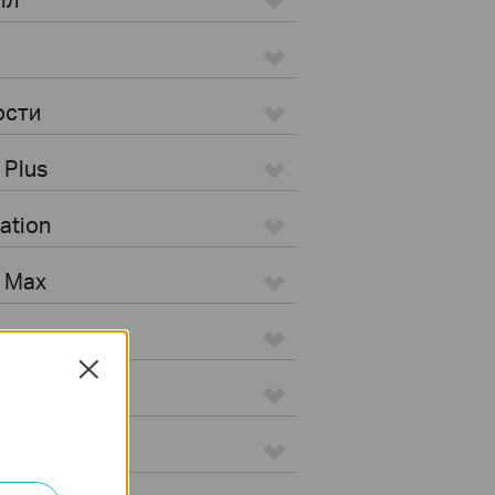
ости
 Plus
ation
s Max
Close
 Pro