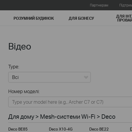
Партнерам
Підтри
ДЛЯ ІНТ
РОЗУМНИЙ БУДИНОК
ДЛЯ БIЗНЕСУ
ПРОВАЙ
Відео
Type:
Всі
Номер моделі:
Для дому
Розумний будинок
Для дому > Mesh-системи Wi-Fi > Deco
Для бiзнесу
Deco BE85
Deco X10-4G
Deco BE22
Для інтернет-провайдерів