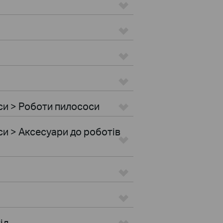
си > Роботи пилососи
и > Аксесуари до роботів
іл