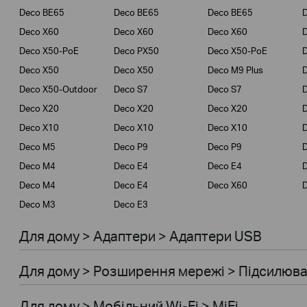
Deco BE65
Deco BE65
Deco BE65
D
Deco X60
Deco X60
Deco X60
Deco X50-PoE
Deco PX50
Deco X50-PoE
Deco X50
Deco X50
Deco M9 Plus
D
Deco X50-Outdoor
Deco S7
Deco S7
D
Deco X20
Deco X20
Deco X20
Deco X10
Deco X10
Deco X10
Deco M5
Deco P9
Deco P9
D
Deco M4
Deco E4
Deco E4
Deco M4
Deco E4
Deco X60
Deco M3
Deco E3
Для дому > Адаптери > Адаптери USB
Для дому > Розширення мережi > Підсилювач
Для дому > Мобiльний Wi-Fi > MiFi