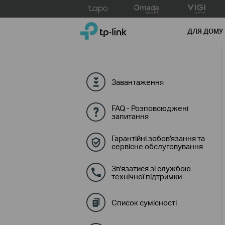
Click
to
TP-Link, Reliably Smart
skip
ДЛЯ ДОМУ
the
navigation
bar
Завантаження
FAQ - Розповсюджені
запитання
Гарантійні зобов'язання та
сервісне обслуговування
Зв'язатися зі службою
технічної підтримки
Список сумісності