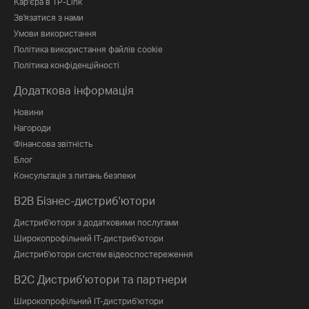
Кар'єра в TP-Link
Зв'язатися з нами
Умови використання
Політика використання файлів cookie
Політика конфіденційності
Додаткова інформація
Новини
Нагороди
Фінансова звітність
Блог
Консультація з питань безпеки
B2B Бізнес-дистриб'ютори
Дистриб'ютори з додатковими послугами
Широкопрофільний IT-дистриб'ютори
Дистриб'ютори систем відеоспостереження
B2C Дистриб'ютори та партнери
Широкопрофільний IT-дистриб'ютори