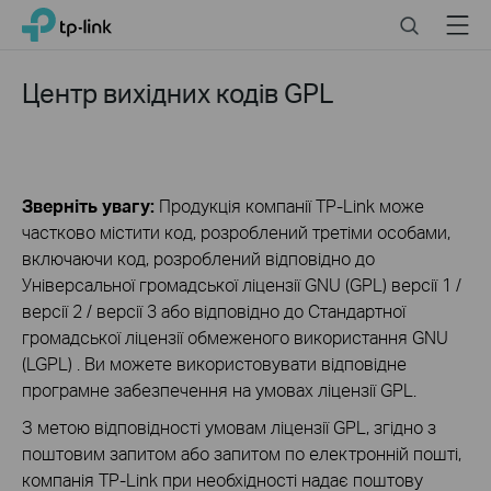
Click
Search
Menu
TP-Link, Reliably Smart
to
skip
the
Центр вихідних кодів GPL
navigation
bar
Зверніть увагу:
Продукція компанії TP-Link може
частково містити код, розроблений третіми особами,
включаючи код, розроблений відповідно до
Універсальної громадської ліцензії GNU (GPL) версії 1 /
версії 2 / версії 3 або відповідно до Стандартної
громадської ліцензії обмеженого використання GNU
(LGPL) . Ви можете використовувати відповідне
програмне забезпечення на умовах ліцензії GPL.
З метою відповідності умовам ліцензії GPL, згідно з
поштовим запитом або запитом по електронній пошті,
компанія TP-Link при необхідності надає поштову