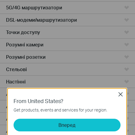
5G/4G маршрутизатори
DSL-модеми/маршрутизатори
Точки доступу
Розумні камери
Розумні розетки
Стельові
Настінні
Access Plus
Close
From United States?
Access
Get products, events and services for your region.
Access Pro
Вперед
Aggregation