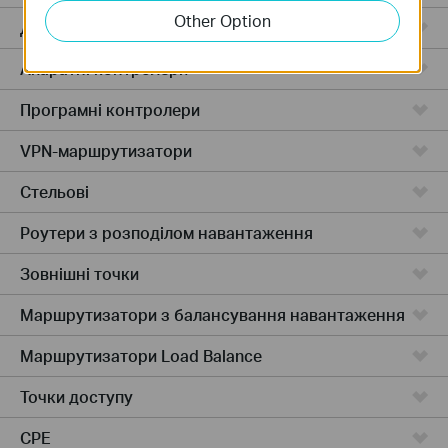
Other Option
Дротові маршрутизатори
Апаратні контролери
Програмні контролери
VPN-маршрутизатори
Стельові
Роутери з розподілом навантаження
Зовнішні точки
Маршрутизатори з балансування навантаження
Маршрутизатори Load Balance
Точки доступу
CPE