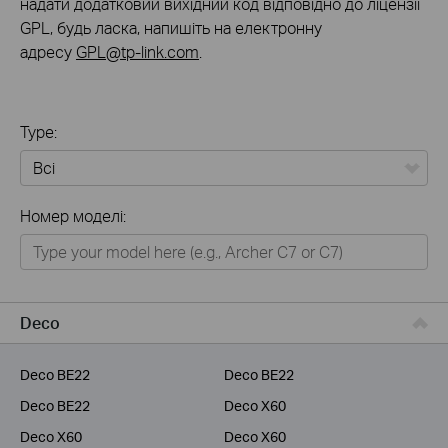
надати додатковий вихідний код відповідно до ліцензії
GPL, будь ласка, напишіть на електронну
адресу
GPL@tp-link.com
.
Type:
Всі
Номер моделі:
Для дому
Розумний будинок
Для бiзнесу
Deco
Для інтернет-провайдерів
Deco BE22
Deco BE22
Deco BE22
Deco X60
Deco X60
Deco X60