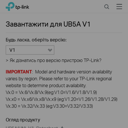
Click
Search
Menu
TP-Link, Reliably Smart
to
skip
the
Завантажити для
UB5A
V1
navigation
bar
Будь ласка, оберіть версію:
V1
>
Як дізнатись про версію пристрою TP-Link?
IMPORTANT
: Model and hardware version availability
varies by region. Please refer to your TP-Link regional
website to determine product availability.
Vx.0 = Vx.6/Vx.8/Vx.9(eg:V1.0=V1.6/V1.8/V1.9)
Vx.x0 = Vx.x6/Vx.x8/Vx.x9 (eg:V1.20=V1.26/V1.28/V1.29)
Vx.30 = Vx.32/Vx.33 (eg:V3.30=V3.32/V3.33)
Огляд продукту