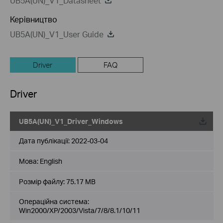
UB5A(UN)_V1_Datasheet
Керівництво
UB5A(UN)_V1_User Guide
Driver
FAQ
Driver
UB5A(UN)_V1_Driver_Windows
Дата публікації:
2022-03-04
Мова:
English
Розмір файлу:
75.17 MB
Операційна система:
Win2000/XP/2003/Vista/7/8/8.1/10/11