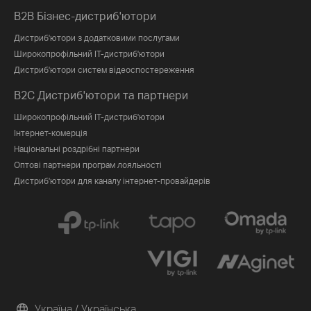
B2B Бізнес-дистриб'ютори
Дистриб'ютори з додатковими послугами
Широкопрофільний IT-дистриб'ютори
Дистриб'ютори систем відеоспостереження
B2C Дистриб'ютори та партнери
Широкопрофільний IT-дистриб'ютори
Інтернет-комерція
Національні роздрібні партнери
Оптові партнери програм лояльності
Дистриб'ютори для каналу інтернет-провайдерів
Україна / Українська