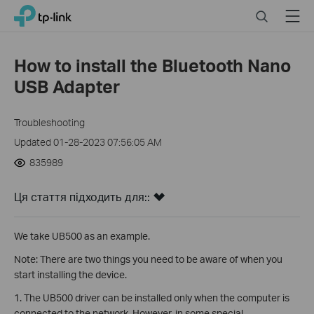
Click
Search
Menu
TP-Link, Reliably Smart
to
skip
the
How to install the Bluetooth Nano
navigation
USB Adapter
bar
Troubleshooting
Updated 01-28-2023 07:56:05 AM
835989
Ця стаття підходить для::
We take UB500 as an example.
Note: There are two things you need to be aware of when you
start installing the device.
1. The UB500 driver can be installed only when the computer is
connected to the network. However, in some special