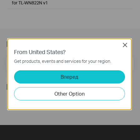
for TL-WN822N v1
Підписатись на розсилку
Close
From United States?
Get products, events and services for your region.
Email Address
Sign Up
Вперед
Ми в соцмережах
Other Option