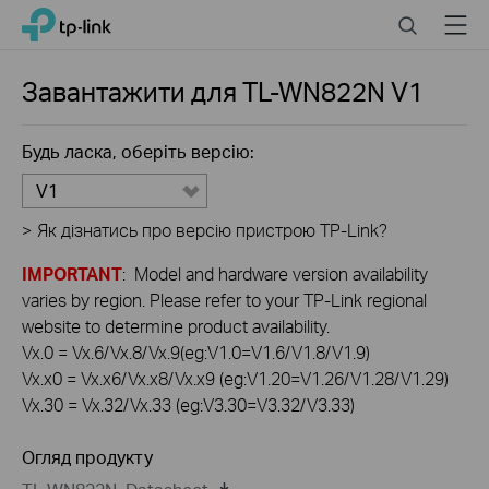
Click
Search
Menu
TP-Link, Reliably Smart
to
skip
the
Завантажити для
TL-WN822N
V1
navigation
bar
Будь ласка, оберіть версію:
V1
>
Як дізнатись про версію пристрою TP-Link?
IMPORTANT
: Model and hardware version availability
varies by region. Please refer to your TP-Link regional
website to determine product availability.
Vx.0 = Vx.6/Vx.8/Vx.9(eg:V1.0=V1.6/V1.8/V1.9)
Vx.x0 = Vx.x6/Vx.x8/Vx.x9 (eg:V1.20=V1.26/V1.28/V1.29)
Vx.30 = Vx.32/Vx.33 (eg:V3.30=V3.32/V3.33)
Огляд продукту