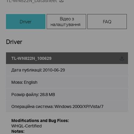
TL-WN822N_Datasheet
Відео з
Driver
FAQ
налаштування
Driver
TL-WN822N_100629
Дата публікації:
2010-06-29
Мова:
English
Розмір файлу:
28.8 MB
Операційна система: Windows 2000/XP/Vista/7
Modifications and Bug Fixes:
WHQL-Certified
Notes: