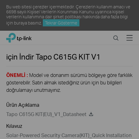
Bu web sitesi çerezler içermektedir. Çerezlerin kullanım amacı ve
6698 sayılı Kişisel Verilerin Korunması Kanunu uyarınca kişisel
verilerin kullanımına dair şirket politikası hakkında daha fazla bilgi
için
buraya
basınız.
Tekrar Gösterme
Click
Search
Menu
TP-Link, Reliably Smart
to
skip
the
için İndir
Tapo C615G KIT
V1
navigation
bar
ÖNEMLİ :
Model ve donanım sürümü bölgeye göre farklılık
gösterebilir. Satın almak istediğiniz ürün için bu bilgileri
doğrulamayı unutmayınız.
Ürün Açıklama
Tapo C615G KIT(EU)_V1_Datasheet
Kılavuz
Solar-Powered Security Camera(KIT)_Quick Installation