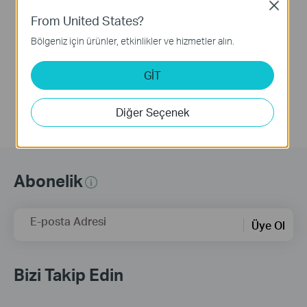
Kit
Camera Kit
Close
From United States?
The Tapo Solar-Powered Pan/Tilt Security Camera Kit allows you to capture the perfect shot without the constraints of power outlet placement. You can combine them into one sleek unit for a neater appearance, or connect via an extension cable to maximize sun exposure. This video will guide you on how to mount the kit together or separately.
Bölgeniz için ürünler, etkinlikler ve hizmetler alın.
Daha Fazla
GİT
Diğer Seçenek
Abonelik
E-posta Adresi
Üye Ol
Bizi Takip Edin