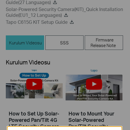
Guide(27 Languages)
Solar-Powered Security Camera(KIT)_Quick Installation
Guide(EU1_12 Languages)
Tapo C615G KIT Setup Guide
Firmware
Kurulum Videosu
SSS
Release Note
Kurulum Videosu
How to Set Up Solar-
How to Mount Your
Powered Pan/Tilt 4G
Solar-Powered
LTE Security Camera
Pan/Tilt Security