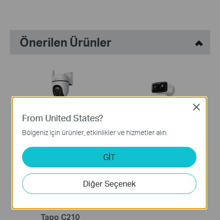
Önerilen Ürünler
Close
From United States?
TC40GW
Tapo C400
Outdoor Pan/Tilt 4G LTE
Pille Çalışan Dış Mekan
Bölgeniz için ürünler, etkinlikler ve hizmetler alın.
Camera
Güvenlik Kamerası
GİT
Diğer Seçenek
Tapo C210