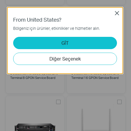
Close
From United States?
Bölgeniz için ürünler, etkinlikler ve hizmetler alın.
GİT
Diğer Seçenek
DS-LGPA-08
DS-LGPA-16
DeltaStream Chassis Optical Line
DeltaStream Chassis Optical Line
Terminal 8 GPON Service Board
Terminal 16 GPON Service Board