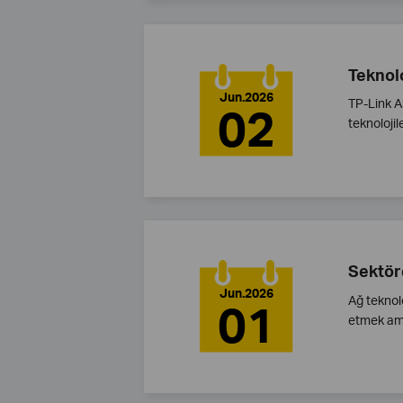
Teknolo
Jun.2026
TP-Link A
02
teknolojil
Sektör
Jun.2026
Ağ teknolo
01
etmek ama