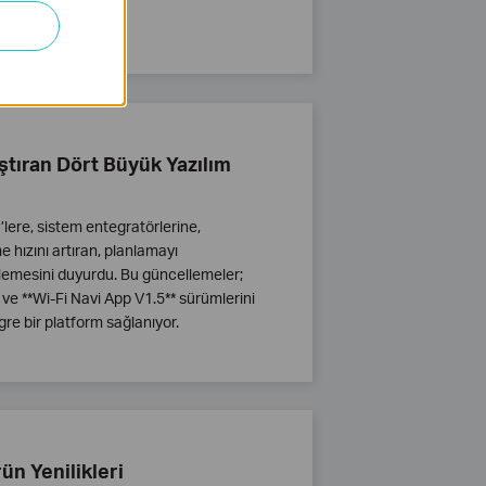
tıran Dört Büyük Yazılım
ere, sistem entegratörlerine,
 hızını artıran, planlamayı
llemesini duyurdu. Bu güncellemeler;
e **Wi-Fi Navi App V1.5** sürümlerini
re bir platform sağlanıyor.
rün Yenilikleri