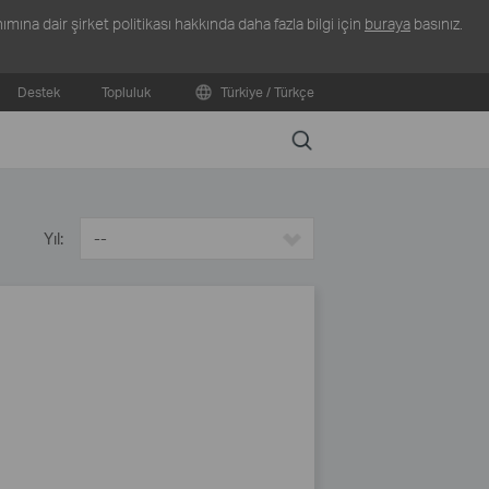
ına dair şirket politikası hakkında daha fazla bilgi için
buraya
basınız.
Destek
Topluluk
Türkiye / Türkçe
Search
Yıl:
--