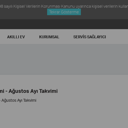
ayılı Kişisel Verilerin Korunması Kanunu uyarınca kişisel verilerin kullanım
Tekrar Gösterme
AKILLI EV
KURUMSAL
SERVIS SAĞLAYICI
i - Ağustos Ayı Takvimi
 Ağustos Ayı Takvimi