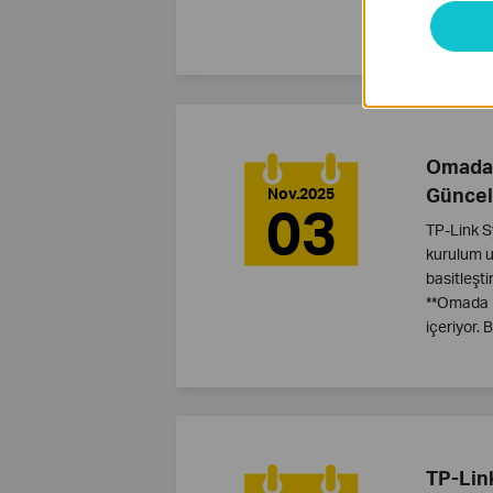
home cybe
Omada,
Güncel
Nov.2025
03
TP-Link S
kurulum u
basitleşt
**Omada N
içeriyor.
TP-Link