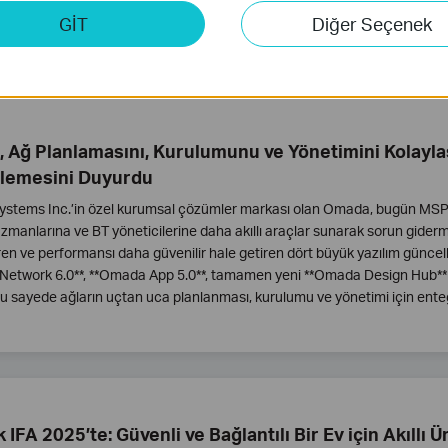
rsecurity.
GİT
Diğer Seçenek
 Ağ Planlamasını, Kurulumunu ve Yönetimini Kolaylaş
lemesini Duyurdu
ystems Inc.’in özel kurumsal çözümler markası olan Omada, bugün MSP’l
zmanlarına ve BT yöneticilerine daha akıllı araçlar sunarak sorun giderme
iren ve performansı daha güvenilir hale getiren dört büyük yazılım günce
etwork 6.0**, **Omada App 5.0**, tamamen yeni **Omada Design Hub** v
 Bu sayede ağların uçtan uca planlanması, kurulumu ve yönetimi için enteg
 IFA 2025’te: Güvenli ve Bağlantılı Bir Ev için Akıllı Ü