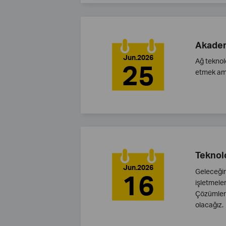
Akadem
Jun.2026
Ağ teknolo
25
etmek ama
Teknolo
Jun.2026
Geleceğin
16
işletmele
Çözümleri"
olacağız.