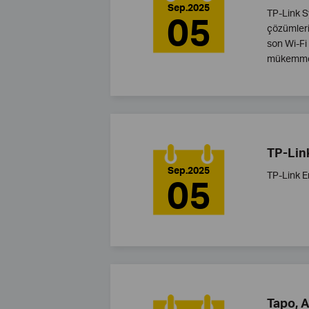
Sep.2025
TP-Link Sy
05
çözümleri
son Wi-Fi 
mükemmeli
TP-Lin
Sep.2025
TP-Link E
05
Tapo, 