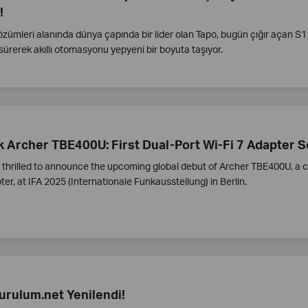
!
 çözümleri alanında dünya çapında bir lider olan Tapo, bugün çığır açan
sürerek akıllı otomasyonu yepyeni bir boyuta taşıyor.
k Archer TBE400U: First Dual-Port Wi-Fi 7 Adapter S
s thrilled to announce the upcoming global debut of Archer TBE400U, a c
er, at IFA 2025 (Internationale Funkausstellung) in Berlin.
urulum.net Yenilendi!