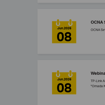
OCNA S
Jun.2026
OCNA Sın
08
Webina
Jun.2026
TP-Link A
08
"Omada Ku