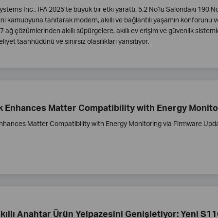
stems Inc., IFA 2025’te büyük bir etki yarattı. 5.2 No’lu Salondaki 190 No
ni kamuoyuna tanıtarak modern, akıllı ve bağlantılı yaşamın konforunu ve 
7 ağ çözümlerinden akıllı süpürgelere, akıllı ev erişim ve güvenlik sistem
yet taahhüdünü ve sınırsız olasılıkları yansıtıyor.
k Enhances Matter Compatibility with Energy Monito
nhances Matter Compatibility with Energy Monitoring via Firmware Upd
Akıllı Anahtar Ürün Yelpazesini Genişletiyor: Yeni S