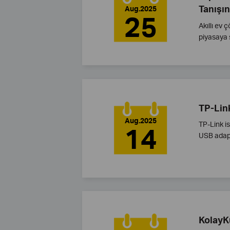
Tanışın
Aug.2025
25
Akıllı ev
piyasaya 
TP-Lin
Aug.2025
TP-Link i
14
USB adapt
KolayK