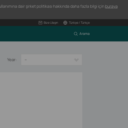
lanımına dair şirket politikası hakkında daha fazla bilgi için
buraya
Bize Ulaşın
Türkiye / Türkçe
Arama
Year:
--