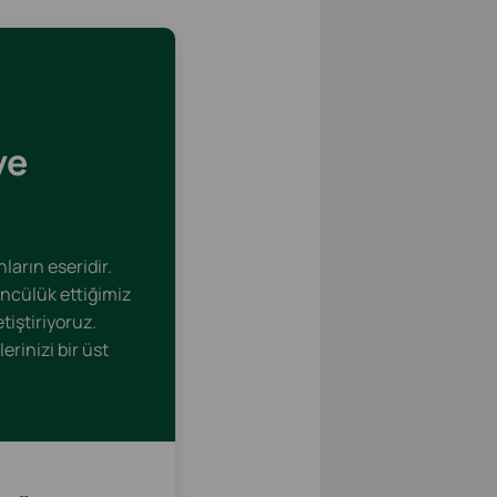
ye
ların eseridir.
öncülük ettiğimiz
iştiriyoruz.
rinizi bir üst