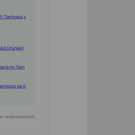
i Tarihçesi v
Ağ Ürünleri
anıtımı Tem
arihçesi ve K
mler düzenlenecektir.