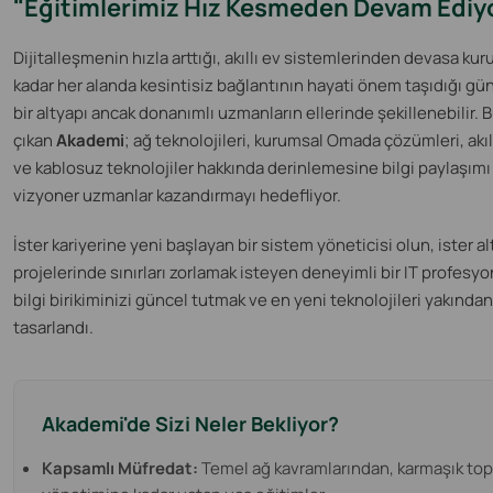
"Eğitimlerimiz Hız Kesmeden Devam Ediy
Dijitalleşmenin hızla arttığı, akıllı ev sistemlerinden devasa ku
kadar her alanda kesintisiz bağlantının hayati önem taşıdığı g
bir altyapı ancak donanımlı uzmanların ellerinde şekillenebilir. 
çıkan
Akademi
; ağ teknolojileri, kurumsal Omada çözümleri, akıl
ve kablosuz teknolojiler hakkında derinlemesine bilgi paylaşım
vizyoner uzmanlar kazandırmayı hedefliyor.
İster kariyerine yeni başlayan bir sistem yöneticisi olun, ister al
projelerinde sınırları zorlamak isteyen deneyimli bir IT profesy
bilgi birikiminizi güncel tutmak ve en yeni teknolojileri yakında
tasarlandı.
Akademi'de Sizi Neler Bekliyor?
Kapsamlı Müfredat:
Temel ağ kavramlarından, karmaşık topo