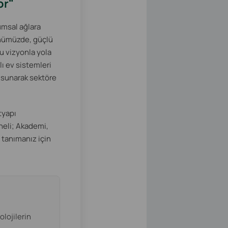
or"
rumsal ağlara
ünümüzde, güçlü
Bu vizyonla yola
lı ev sistemleri
ı sunarak sektöre
tyapı
oneli; Akademi,
n tanımanız için
lojilerin