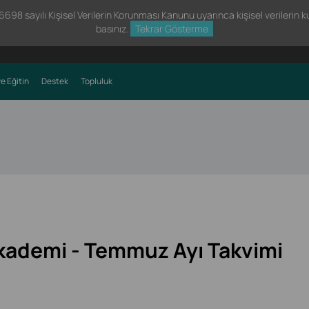
98 sayılı Kişisel Verilerin Korunması Kanunu uyarınca kişisel verilerin kul
basınız.
Tekrar Gösterme
e Eğitin
Destek
Topluluk
kademi - Temmuz Ayı Takvimi