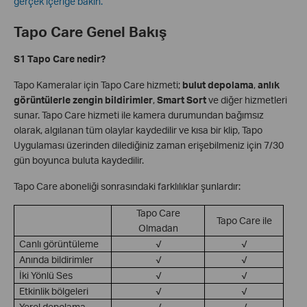
gerçek içeriğe bakın.
Tapo Care Genel Bakış
S1 Tapo Care nedir?
Tapo Kameralar için Tapo Care hizmeti;
bulut depolama
,
anlık
görüntülerle zengin bildirimler
,
Smart Sort
ve diğer hizmetleri
sunar. Tapo Care hizmeti ile kamera durumundan bağımsız
olarak, algılanan tüm olaylar kaydedilir ve kısa bir klip, Tapo
Uygulaması üzerinden dilediğiniz zaman erişebilmeniz için 7/30
gün boyunca buluta kaydedilir.
Tapo Care aboneliği sonrasındaki farklılıklar şunlardır:
Tapo Care
Tapo Care ile
Olmadan
Canlı görüntüleme
√
√
Anında bildirimler
√
√
İki Yönlü Ses
√
√
Etkinlik bölgeleri
√
√
Yerel depolama
√
√