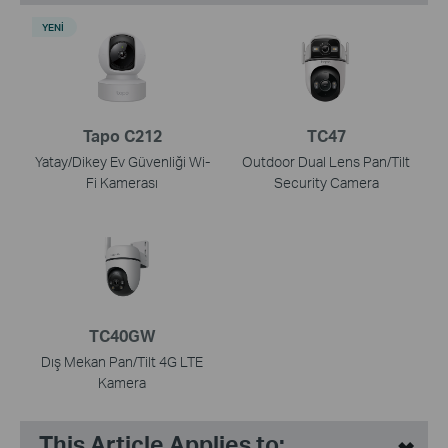
YENI
Tapo C212
TC47
Yatay/Dikey Ev Güvenliği Wi-
Outdoor Dual Lens Pan/Tilt
Fi Kamerası
Security Camera
TC40GW
Dış Mekan Pan/Tilt 4G LTE
Kamera
This Article Applies to: