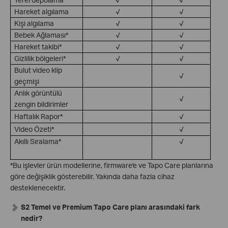
Hareket algılama
√
√
Kişi algılama
√
√
Bebek Ağlaması*
√
√
Hareket takibi*
√
√
Gizlilik bölgeleri*
√
√
Bulut video klip
√
geçmişi
Anlık görüntülü
√
zengin bildirimler
Haftalık Rapor*
√
Video Özeti*
√
Akıllı Sıralama*
√
*Bu işlevler ürün modellerine, firmware'e ve Tapo Care planlarına
göre değişiklik gösterebilir. Yakında daha fazla cihaz
desteklenecektir.
S2 Temel ve Premium Tapo Care planı arasındaki fark
nedir?