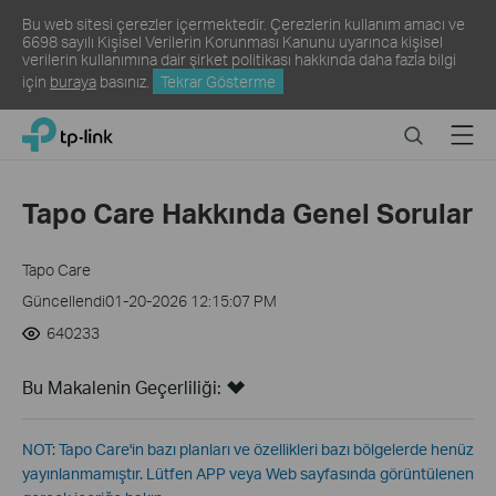
Bu web sitesi çerezler içermektedir. Çerezlerin kullanım amacı ve
6698 sayılı Kişisel Verilerin Korunması Kanunu uyarınca kişisel
verilerin kullanımına dair şirket politikası hakkında daha fazla bilgi
için
buraya
basınız.
Tekrar Gösterme
Click
Search
Menu
TP-Link, Reliably Smart
to
skip
the
Tapo Care Hakkında Genel Sorular
navigation
bar
Tapo Care
Güncellendi01-20-2026 12:15:07 PM
640233
Bu Makalenin Geçerliliği:
NOT: Tapo Care'in bazı planları ve özellikleri bazı bölgelerde henüz
yayınlanmamıştır. Lütfen APP veya Web sayfasında görüntülenen