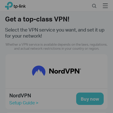
Click
Search
Menu
TP-Link, Reliably Smart
to
skip
Get a top-class VPN!
the
navigation
Select the VPN service you want, and set it up
bar
for your network!
Whether a VPN service is available depends on the laws, regulations,
and actual network restrictions in your country or region.
NordVPN
Buy now
Setup Guide >