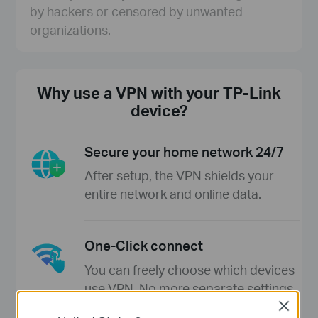
by hackers or censored by unwanted
organizations.
Why use a VPN with your TP-Link
device?
Secure your home network 24/7
After setup, the VPN shields your
entire network and online data.
One-Click connect
You can freely choose which devices
use VPN. No more separate settings
for each device.
Close