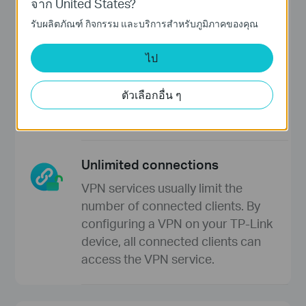
จาก United States?
รับผลิตภัณฑ์ กิจกรรม และบริการสำหรับภูมิภาคของคุณ
Protect all devices
ไป
Devices that can't install VPNs (such
as smart home devices and game
ตัวเลือกอื่น ๆ
consoles) can also benefit from VPN
services.
Unlimited connections
VPN services usually limit the
number of connected clients. By
configuring a VPN on your TP-Link
device, all connected clients can
access the VPN service.