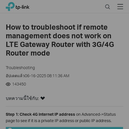
Click
Search
Menu
TP-Link, Reliably Smart
to
skip
the
How to troubleshoot if remote
navigation
management does not work on
bar
LTE Gateway Router with 3G/4G
Router mode
Troubleshooting
อัปเดตแล้ว06-16-2025 08:11:36 AM
143450
บทความนี้ใช้กับ:
Step 1: Check 4G Internet IP address
on Advanced->Status
page to see if it is a private IP address or public IP address.