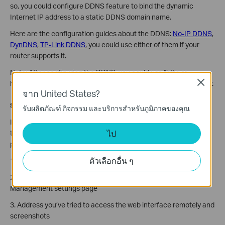
so, you could configure DDNS feature to bind the dynamic
Internet IP address to a static DDNS domain name.
Here are the configuration guides about the DDNS:
No-IP DDNS
,
DynDNS
,
TP-Link DDNS
, you could use either of them if your
router supports it.
Note: After configuring the DDNS, you could use “http or
Close
https://domain name:port” to access the web interface remotely.
จาก United States?
Step 5: Contact TP-Link Technical Support
รับผลิตภัณฑ์ กิจกรรม และบริการสำหรับภูมิภาคของคุณ
If remote management still does not work after the above
ไป
troubleshooting,
please contact
TP-Link Technical Support
and
provide detailed information:
ตัวเลือกอื่น ๆ
1. Model number, hardware, and firmware version
2. Screenshot of Advanced->Status page and Remote
Management settings page
3. Address you’ve tried to access the web interface remotely and
screenshots