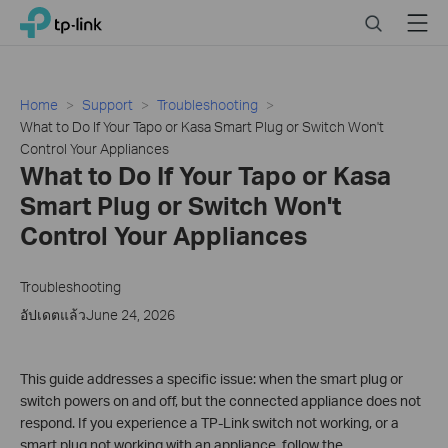
Click
Search
Menu
TP-Link, Reliably Smart
to
skip
the
navigation
Home
Support
Troubleshooting
bar
What to Do If Your Tapo or Kasa Smart Plug or Switch Won't
Control Your Appliances
What to Do If Your Tapo or Kasa
Smart Plug or Switch Won't
Control Your Appliances
Troubleshooting
อัปเดตแล้วJune 24, 2026
This guide addresses a specific issue: when the smart plug or
switch powers on and off, but the connected appliance does not
respond. If you experience a TP-Link switch not working, or a
smart plug not working with an appliance, follow the