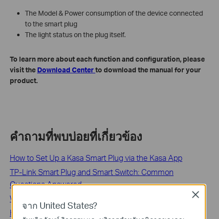
The Model & Power consumption of the device connected
to the smart plug
The light status on the plug itself.
To learn more about each function and configuration, please
visit the
Download Center
to download the manual for your
product.
คำถามที่พบบ่อยที่เกี่ยวข้อง
How to Set Up a Kasa Smart Plug via the Kasa App
TP-Link Smart Plug and Smart Switch: Common
Questions Answered
Close
What if I fail to configure the Tapo Smart Plug?
จาก United States?
How to Reset a Kasa Smart Plug or Smart Switch