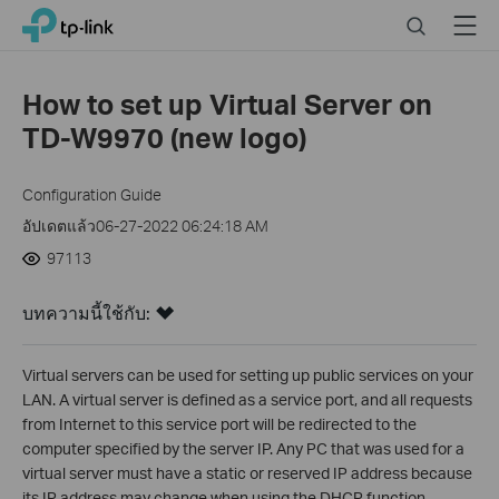
Click
Search
Menu
TP-Link, Reliably Smart
to
skip
the
How to set up Virtual Server on
navigation
TD-W9970 (new logo)
bar
Configuration Guide
อัปเดตแล้ว06-27-2022 06:24:18 AM
97113
บทความนี้ใช้กับ:
Virtual servers can be used for setting up public services on your
LAN. A virtual server is defined as a service port, and all requests
from Internet to this service port will be redirected to the
computer specified by the server IP. Any PC that was used for a
virtual server must have a static or reserved IP address because
its IP address may change when using the DHCP function.