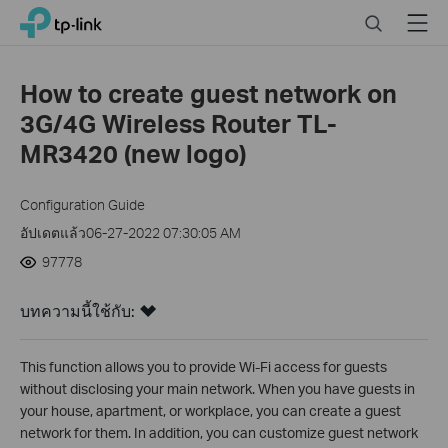
Click
Search
Menu
TP-Link, Reliably Smart
to
skip
the
How to create guest network on
navigation
3G/4G Wireless Router TL-
bar
MR3420 (new logo)
Configuration Guide
อัปเดตแล้ว06-27-2022 07:30:05 AM
97778
บทความนี้ใช้กับ:
This function allows you to provide Wi-Fi access for guests
without disclosing your main network. When you have guests in
your house, apartment, or workplace, you can create a guest
network for them. In addition, you can customize guest network