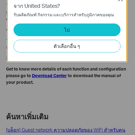
จาก United States?
Tick this checkbox if you want to allow the wireless clients on
your guest network to access your files on the USB disk
รับผลิตภัณฑ์ กิจกรรม และบริการสำหรับภูมิภาคของคุณ
connected to your router.
ไป
• Enable guest network bandwidth control
Tick this checkbox if you want to apply the Bandwidth Control
ตัวเลือกอื่น ๆ
settings to the wireless devices on your guest network.
3. Click
Save
. Now you can ensure network security and privacy!
Get to know more details of each function and configuration
please go to
Download Center
to download the manual of
your product.
ค้นหาเพิ่มเติม
[บล็อก] Guest network ความปลอดภัยของ WiFi สำหรับคน