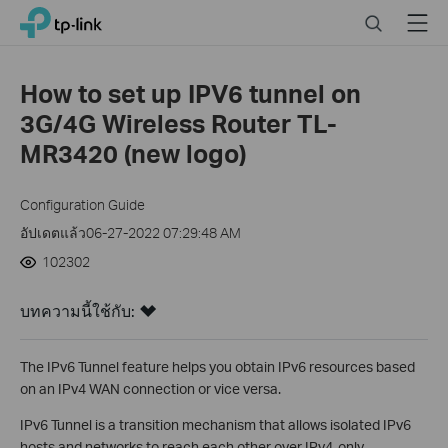
Click
Search
Menu
TP-Link, Reliably Smart
to
skip
the
How to set up IPV6 tunnel on
navigation
3G/4G Wireless Router TL-
bar
MR3420 (new logo)
Configuration Guide
อัปเดตแล้ว06-27-2022 07:29:48 AM
102302
บทความนี้ใช้กับ:
The IPv6 Tunnel feature helps you obtain IPv6 resources based
on an IPv4 WAN connection or vice versa.
IPv6 Tunnel is a transition mechanism that allows isolated IPv6
hosts and networks to reach each other over IPv4-only