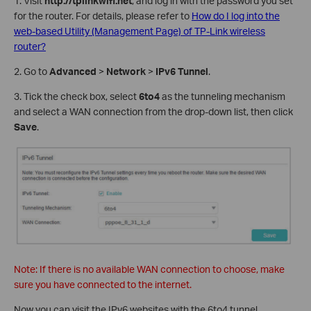
1. Visit
http://tplinkwifi.net
, and log in with the password you set
for the router. For details, please refer to
How do I log into the
web-based Utility (Management Page) of TP-Link wireless
router?
2. Go to
Advanced
>
Network
>
IPv6 Tunnel
.
3. Tick the check box, select
6to4
as the tunneling mechanism
and select a WAN connection from the drop-down list, then click
Save
.
Note: If there is no available WAN connection to choose, make
sure you have connected to the internet.
Now you can visit the IPv6 websites with the 6to4 tunnel.