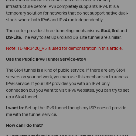
infrastructure before IPv6 completely supplants IPv4. It is a
temporary solution for networks that do not support native dual-
stack, where both IPv6 and IPv4 run independently.
The router provides three tunneling mechanisms:
6to4
,
6rd
and
DS-Lite
. The way to set up 6rd and DS-Lite tunnel are similar.
Note: TL-MR3420_V5 is used for demonstration in this article.
Use the Public IPv6 Tunnel Service-6to4
The 6to4 tunnel is a kind of public service. If there are any 6to4
servers on your network, you can use this mechanism to access
IPv6 service. If your ISP provides you with an IPv4-only
connection but you want to visit IPv6 websites, you can try to set
up a 6to4 tunnel.
I want to:
Set up the IPv6 tunnel though my ISP doesn’t provide
me with the tunnel service.
How can I do that?