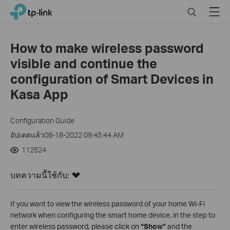
Click
Search
Menu
TP-Link, Reliably Smart
to
skip
the
How to make wireless password
navigation
visible and continue the
bar
configuration of Smart Devices in
Kasa App
Configuration Guide
อัปเดตแล้ว08-18-2022 09:45:44 AM
112524
บทความนี้ใช้กับ:
If you want to view the wireless password of your home Wi-Fi
network when configuring the smart home device, in the step to
enter wireless password, please click on
“Show”
and the