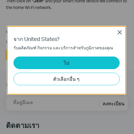
Then click on
“Join”
and your smart home device will connect to
the home Wi-Fi network.
คำถามที่พบบ่อยนี้มีประโยชน์หรือไม่?
Close
จาก United States?
ความคิดเห็นของคุณช่วยปรับปรุงเว็บไซต์นี้
รับผลิตภัณฑ์ กิจกรรม และบริการสำหรับภูมิภาคของคุณ
ใช่
ไม่
ไป
ตัวเลือกอื่น ๆ
ติดตามข้อมูลข่าวสาร
ที่อยู่อีเมล
ลงทะเบียน
ติดตามเรา