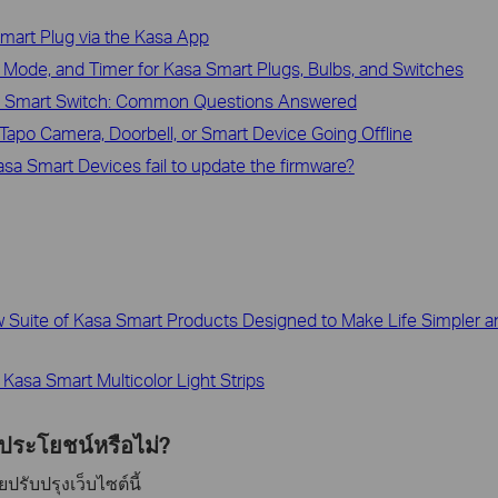
mart Plug via the Kasa App
Mode, and Timer for Kasa Smart Plugs, Bulbs, and Switches
d Smart Switch: Common Questions Answered
Tapo Camera, Doorbell, or Smart Device Going Offline
asa Smart Devices fail to update the firmware?
 Suite of Kasa Smart Products Designed to Make Life Simpler an
Kasa Smart Multicolor Light Strips
ีประโยชน์หรือไม่?
รับปรุงเว็บไซต์นี้