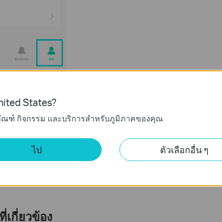
Kasa Device Firmware
ited States?
ภัณฑ์ กิจกรรม และบริการสำหรับภูมิภาคของคุณ
s, see
what to do when Tapo or Kasa devices fail to update firmware
.
ไป
ตัวเลือกอื่น ๆ
function and configuration, please visit the
Download Center
to do
่เกี่ยวข้อง