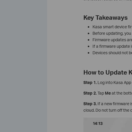
Key Takeaways
Kasa smart device fi
Before updating, you 
Firmware updates are
If a firmware update i
Devices should not b
How to Update K
Step 1.
Log into Kasa App
Step 2.
Tap
Me
at the bott
Step 3.
If a new firmware i
cloud. Do not turn off the 