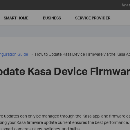
ติดต่
SMART HOME
BUSINESS
SERVICE PROVIDER
iguration Guide
How to Update Kasa Device Firmware via the Kasa A
date Kasa Device Firmware
re updates can only be managed through the Kasa app, and firmware c
ping your Kasa firmware update current ensures the best performance, 
a smart cameras, plugs, switches, and bulbs.