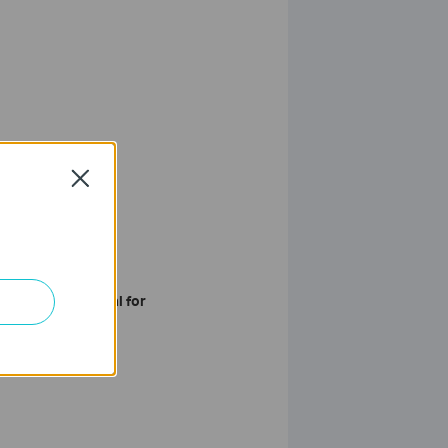
Close
wnload the manual for