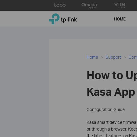
Click
to
TP-Link, Reliably Smart
skip
HOME
the
navigation
bar
Home
Support
Conf
How to Up
Kasa App
Configuration Guide
Kasa smart device firmwa
or through a browser. Kee
the latest features on Kas