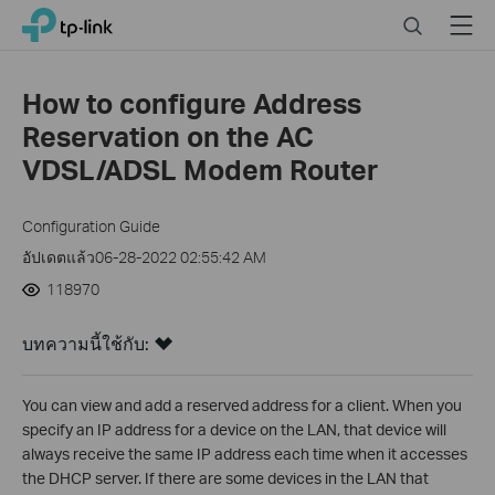
Click
Search
Menu
TP-Link, Reliably Smart
to
skip
the
How to configure Address
navigation
Reservation on the AC
bar
VDSL/ADSL Modem Router
Configuration Guide
อัปเดตแล้ว06-28-2022 02:55:42 AM
118970
บทความนี้ใช้กับ:
You can view and add a reserved address for a client. When you
specify an IP address for a device on the LAN, that device will
always receive the same IP address each time when it accesses
the DHCP server. If there are some devices in the LAN that