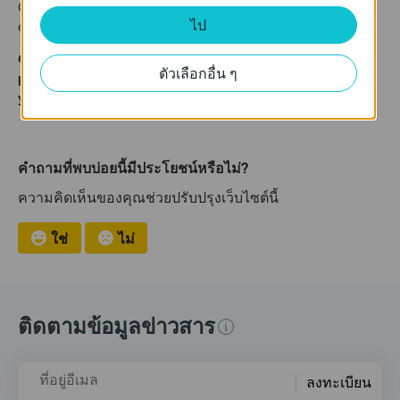
Check to
Enable this entry
and click
OK
to make the settings
ไป
effective.
Get to know more details of each function and configuration
ตัวเลือกอื่น ๆ
please go to
Download Center
to download the manual of
your product.
คำถามที่พบบ่อยนี้มีประโยชน์หรือไม่?
ความคิดเห็นของคุณช่วยปรับปรุงเว็บไซต์นี้
ใช่
ไม่
ติดตามข้อมูลข่าวสาร
ที่อยู่อีเมล
ลงทะเบียน