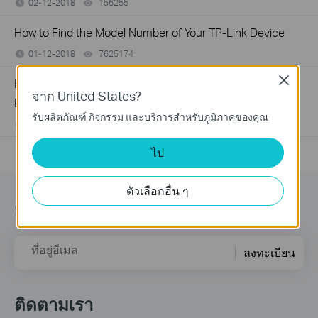
02-12-2018
156255
views
How to Find the Model Number of Your TP-Link Device
01-12-2018
7625174
views
Close
How to Find the Serial Number (S/N) on Your TP-Link
จาก United States?
Device
รับผลิตภัณฑ์ กิจกรรม และบริการสำหรับภูมิภาคของคุณ
03-19-2013
489171
views
ไป
ตัวเลือกอื่น ๆ
ติดตามข้อมูลข่าวสาร
ที่อยู่อีเมล
ลงทะเบียน
ติดตามเรา