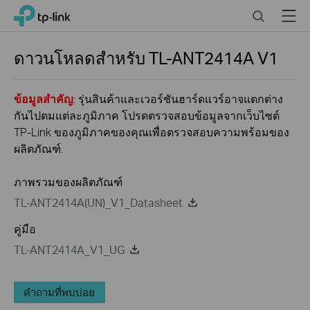
Click
Search
Menu
TP-Link, Reliably Smart
to
skip
the
ดาวนโหลดสำหรับ
TL-ANT2414A
V1
navigation
bar
ข้อมูลสำคัญ
: รุ่นสินค้าและเวอร์ชันฮาร์ดแวร์อาจแตกต่าง
กันไปตมแต่ละภูมิภาค โปรดตรวจสอบข้อมูลจากเว็บไซต์
TP-Link ของภูมิภาคของคุณเพื่อตรวจสอบความพร้อมของ
ผลิตภัณฑ์.
ภาพรวมของผลิตภัณฑ์
TL-ANT2414A(UN)_V1_Datasheet
คู่มือ
TL-ANT2414A_V1_UG
คำถามที่พบบ่อย