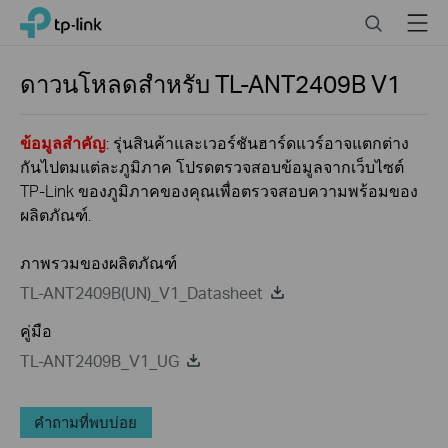
Click
Search
Menu
TP-Link, Reliably Smart
to
skip
the
ดาวนโหลดสำหรับ
TL-ANT2409B
V1
navigation
bar
ข้อมูลสำคัญ
: รุ่นสินค้าและเวอร์ชันฮาร์ดแวร์อาจแตกต่าง
กันไปตมแต่ละภูมิภาค โปรดตรวจสอบข้อมูลจากเว็บไซต์
TP-Link ของภูมิภาคของคุณเพื่อตรวจสอบความพร้อมของ
ผลิตภัณฑ์.
ภาพรวมของผลิตภัณฑ์
TL-ANT2409B(UN)_V1_Datasheet
คู่มือ
TL-ANT2409B_V1_UG
คำถามที่พบบ่อย