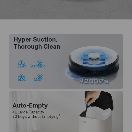
Hyper Suction,
Thorough Clean
Quiet
Standard
Turbo
Max
Auto-Empty
4L Large Capacity
1
70 Days without Emptying