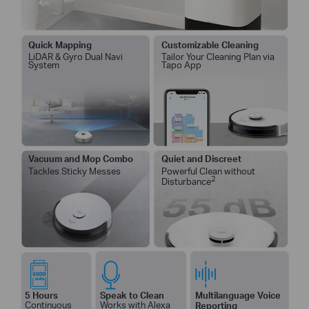
Quick Mapping
Customizable Cleaning
LiDAR & Gyro Dual Navi
Tailor Your Cleaning Plan via
System
Tapo App
Vacuum and Mop Combo
Quiet and Discreet
Tackles Sticky Messes
Powerful Clean without
2
Disturbance
5 Hours
Speak to Clean
Multilanguage Voice
Continuous
Works with Alexa
Reporting