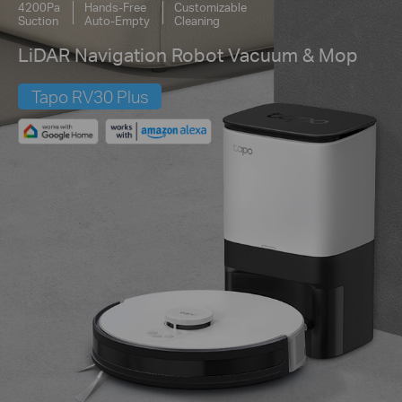
4200Pa
Hands-Free
Customizable
Suction
Auto-Empty
Cleaning
LiDAR Navigation Robot Vacuum & Mop
Tapo RV30 Plus