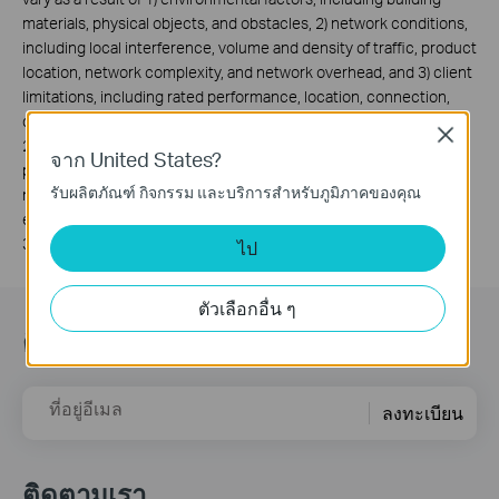
materials, physical objects, and obstacles, 2) network conditions,
including local interference, volume and density of traffic, product
location, network complexity, and network overhead, and 3) client
limitations, including rated performance, location, connection,
quality, and client condition.
Close
2. Actual network speed may be limited by the rate of the
จาก United States?
product's Ethernet WAN or LAN port, the rate supported by the
รับผลิตภัณฑ์ กิจกรรม และบริการสำหรับภูมิภาคของคุณ
network cable, Internet service provider factors and other
environmental conditions.
3.Use of WPA3 requires clients to also support WPA3.
ไป
ตัวเลือกอื่น ๆ
ติดตามข้อมูลข่าวสาร
ที่อยู่อีเมล
ลงทะเบียน
ติดตามเรา