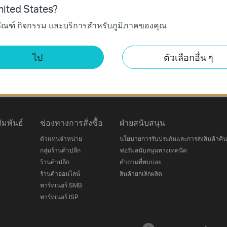
ited States?
ภัณฑ์ กิจกรรม และบริการสำหรับภูมิภาคของคุณ
ติดตามเรา
ไป
ตัวเลือกอื่น ๆ
ลงทะเบียน
มพันธ์
ช่องทางการสั่งซื้อ
ฝ่ายสนับสนุน
ตัวแทนจำหน่าย
นโยบายการรับประกันและการส่งสินค้าคืน
กลุ่มร้านค้าปลีก
ฟอรั่มสนับสนุนทางเทคนิค
ร้านค้าปลีก
คำถามที่พบบ่อย
ร้านค้าออนไลน์
สินค้ายกเลิกผลิต
พาร์ทเนอร์ SMB
พาร์ทเนอร์ ISP