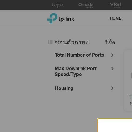
Click
to
TP-Link, Reliably Smart
skip
HOME
the
navigation
bar
ซ่อนตัวกรอง
รีเซ็ต
Total Number of Ports
Max Downlink Port
Speed/Type
Housing
1