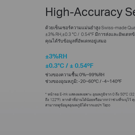
High-Accuracy S
ด้วยเซ็นเซอร์ความแม่นยำสูง Swiss-made Qual
±3% RH,±0.3 °C / 0.54°F มีการส่งและอัพเดทข้อมู
คุณได้รับข้อมูลที่อัพเดทอยู่เสมอ
±3%RH
±0.3°C / ± 0.54ºF
ช่วงของความชื้น:
0%~99%RH
ช่วงของอุณหภูมิ:
-20~60ºC / -4~140ºF
* หน้าจอ E-ink แสดงผลเฉพาะ อุณหภูมิจาก 0 ถึง 50°C (32
ถึง 122°F). หากค้าที่อ่านได้น้อยหรือมากกว่าช่วงที่ระบุไว้ ค
สามารถดูข้อมูลอุณหภูมิได้จากแอปฯ Tapo