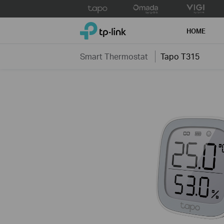
Click
to
TP-Link, Reliably Smart
skip
HOME
the
navigation
Smart Thermostat
Tapo T315
bar