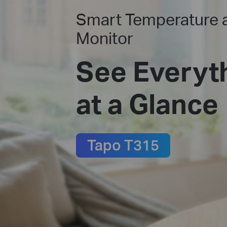
Smart Temperature 
Monitor
See Everyt
at a Glance
Tapo T315