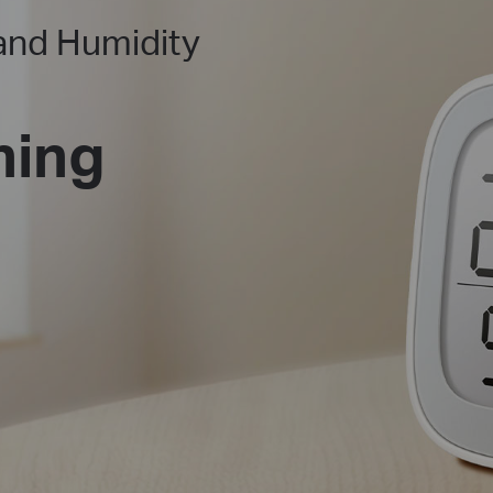
and Humidity
hing