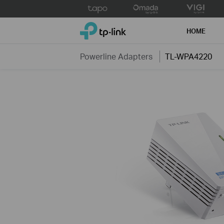
Click
to
TP-Link, Reliably Smart
skip
HOME
the
navigation
Powerline Adapters
TL-WPA4220
bar