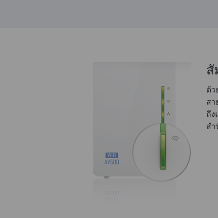
สั
ด้ว
สาย
ถึง
สำ