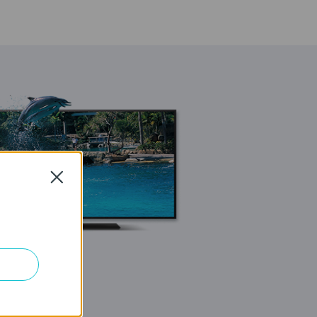
Close