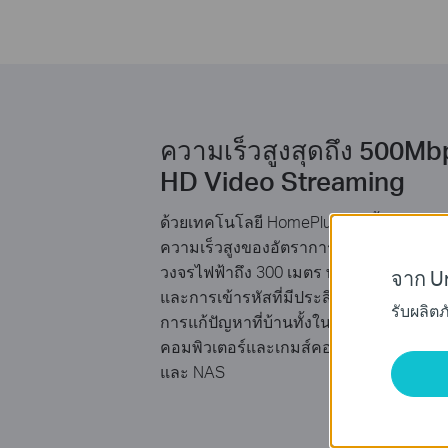
ความเร็วสูงสุดถึง 500Mb
HD Video Streaming
ด้วยเทคโนโลยี HomePlug AV ขั้นสูง TL
ความเร็วสูงของอัตราการถ่ายโอนข้อมูลไ
วงจรไฟฟ้าถึง 300 เมตร พร้อมกับการร
จาก Un
และการเข้ารหัสที่มีประสิทธิภาพ TL-WPA4
รับผลิต
การแก้ปัญหาที่บ้านทั้งในการเชื่อมต่อทุกอ
คอมพิวเตอร์และเกมส์คอนโซลที่จะตั้งบนกล
และ NAS