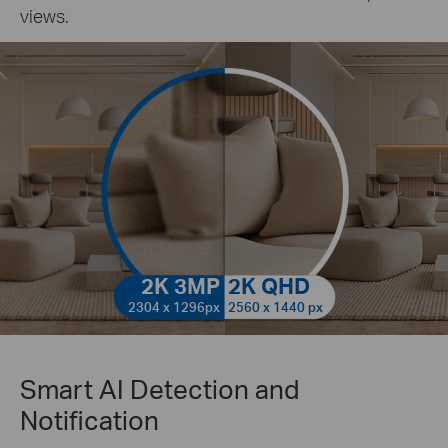
views.
2K 3MP
2K QHD
2304 x 1296px
2560 x 1440 px
Smart AI Detection and
Notification