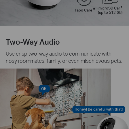
†
microSD Car
‡
Tapo Care
(up to 512 GB)
Two-Way Audio
Use crisp two-way audio to communicate with
nosy roommates, family, or even mischievous pets.
OK.
Honey! Be careful with that!