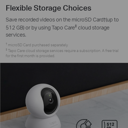
Flexible Storage Choices
Save recorded videos on the microSD Card†(up to
‡
512 GB) or by using Tapo Care
cloud storage
services.
†
microSD Card purchased separately.
‡
Tapo Care cloud storage services require a subscription. A free trial
for the first month is provided.