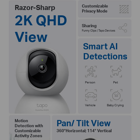
Razor-Sharp
Customizable
Privacy Mode
2K QHD
Sharing
View
Funny Clips | Tapo Devices
Smart AI
Detections
Person
Pet
Vehicle
Baby Crying
Pan/ Tilt View
Motion
Detection with
Customizable
360°Horizontal; 114° Vertical
Activity Zones