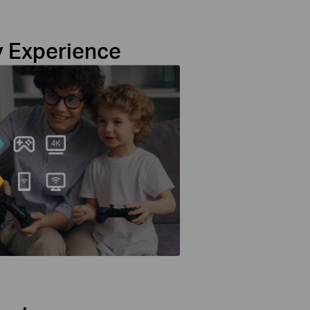
y Experience
wnloads and flawless video
 delivers incredible speeds
y.
†
6.47 Gbps
Larger
Capacity