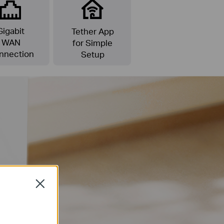
Gigabit
Tether App
WAN
for Simple
nnection
Setup
Close