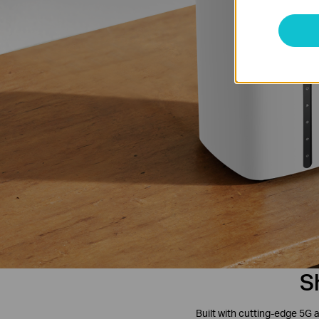
S
Built with cutting-edge 5G