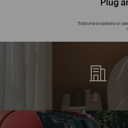
Plug a
Traditional broadband or cab
5G
4G