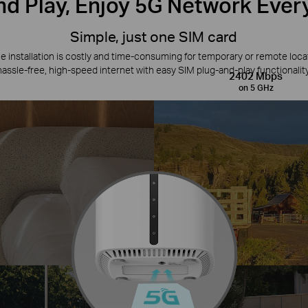
nd Play, Enjoy 5G Network Eve
Simple, just one SIM card
le installation is costly and time-consuming for temporary or remote loc
6.47 Gbps
hassle-free, high-speed internet with easy SIM plug-and-play functionality
2402 Mbps
1.25 Gbps
on 5 GHz
574 Mbps
2 Gbps
on 2.4 GHz
211 Mbps