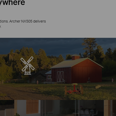
rywhere
ations. Archer NX505 delivers
.