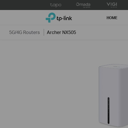
Click
to
TP-Link, Reliably Smart
skip
HOME
the
navigation
5G/4G Routers
Archer NX505
bar