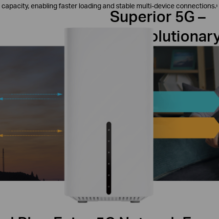
capacity, enabling faster loading and stable multi‑device connections.
‡
Superior 5G –
A Revolutionar
Transform 5G signals into rapid do
calls with Archer NX505. The router
up to 6.47 Gbps and 4G compatibilit
5G
Powerful Broadband Connection
4G-LTE
2 Gbps
Higher
Lower
Speed
Latency