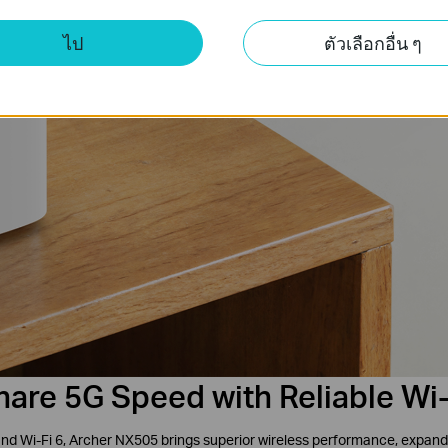
ไป
ตัวเลือกอื่น ๆ
hare 5G Speed with Reliable Wi‑
 and Wi-Fi 6, Archer NX505 brings superior wireless performance, expa