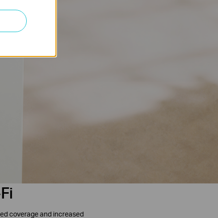
Fi
nded coverage and increased