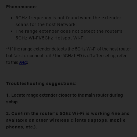
Phenomenon:
5GHz frequency is not found when the extender
scans for the host Network;
The range extender does not detect the router’s
5GHz Wi-Fi/5Ghz Hotspot Wi-Fi.
** If the range extender detects the 5GHz Wi-Fi of the host router
but fails to connect to it / the 5GHz LED is off after set up, refer
to this
FAQ
.
Troubleshooting suggestions:
1. Locate range extender closer to the main router during
setup.
2. Confirm the router's 5Ghz Wi-Fi is working fine and
available on other wireless clients (laptops, mobile
phones, etc.).