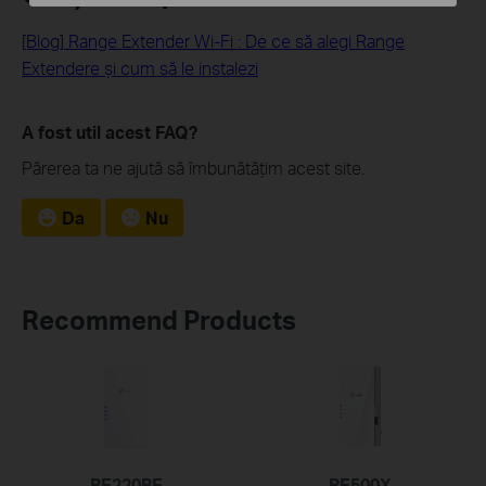
[Blog] Range Extender Wi-Fi : De ce să alegi Range
Extendere și cum să le instalezi
A fost util acest FAQ?
Părerea ta ne ajută să îmbunătățim acest site.
Da
Nu
Recommend Products
RE220BE
RE500X