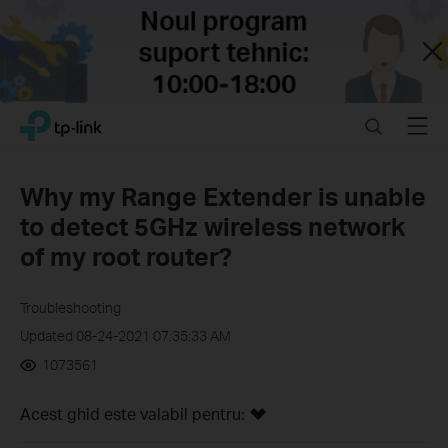
Close
Click
Search
Menu
TP-Link, Reliably Smart
to
skip
the
Why my Range Extender is unable
navigation
to detect 5GHz wireless network
bar
of my root router?
Troubleshooting
Updated 08-24-2021 07:35:33 AM
1073561
Acest ghid este valabil pentru: