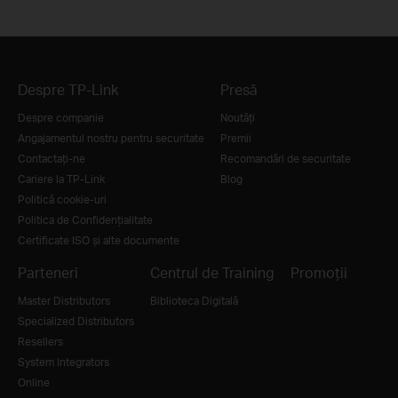
Despre TP-Link
Presă
Despre companie
Noutăţi
Angajamentul nostru pentru securitate
Premii
Contactați-ne
Recomandări de securitate
Cariere la TP-Link
Blog
Politică cookie-uri
Politica de Confidențialitate
Certificate ISO și alte documente
Parteneri
Centrul de Training
Promoții
Master Distributors
Biblioteca Digitală
Specialized Distributors
Resellers
System Integrators
Online