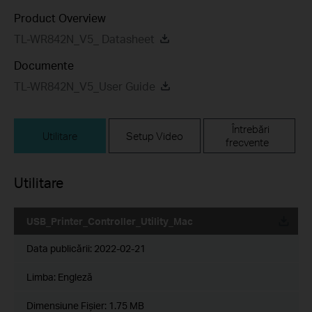
Product Overview
TL-WR842N_V5_ Datasheet
Documente
TL-WR842N_V5_User Guide
Întrebări
Utilitare
Setup Video
frecvente
Utilitare
USB_Printer_Controller_Utility_Mac
Data publicării:
2022-02-21
Limba:
Engleză
Dimensiune Fişier:
1.75 MB