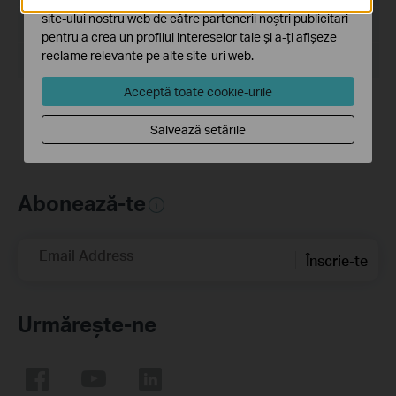
site-ului nostru web de către partenerii noștri publicitari
Dimensiune Fişier:
14.6MB
pentru a crea un profilul intereselor tale și a-ți afișeze
reclame relevante pe alte site-uri web.
Sistem de Operare: Win2000/XP/2003/Vista/7/8/8.1/10
Acceptă toate cookie-urile
Salvează setările
Abonează-te
Email Address
Înscrie-te
Urmărește-ne