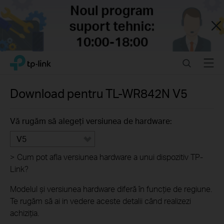
Close
Click
Search
Menu
TP-Link, Reliably Smart
to
skip
the
Download pentru
TL-WR842N
V5
navigation
bar
Vă rugăm să alegeți versiunea de hardware:
V5
>
Cum pot afla versiunea hardware a unui dispozitiv TP-
Link?
Modelul și versiunea hardware diferă în funcție de regiune.
Te rugăm să ai in vedere aceste detalii când realizezi
achiziția.