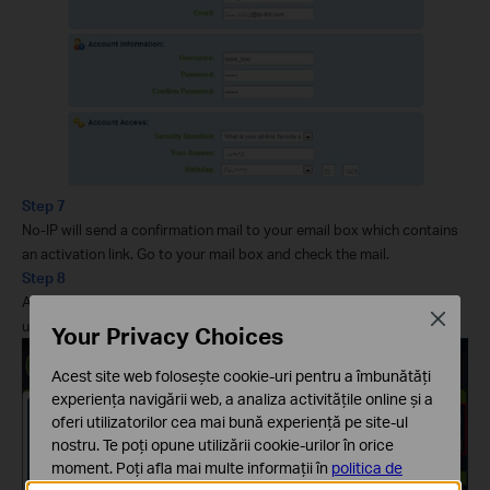
Step 7
No-IP will send a confirmation mail to your email box which contains
an activation link. Go to your mail box and check the mail.
Step 8
After click the activation link you will be able to login use your
Close
username and password.
Your Privacy Choices
Acest site web folosește cookie-uri pentru a îmbunătăți
experiența navigării web, a analiza activitățile online și a
oferi utilizatorilor cea mai bună experiență pe site-ul
nostru. Te poți opune utilizării cookie-urilor în orice
moment. Poți afla mai multe informații în
politica de