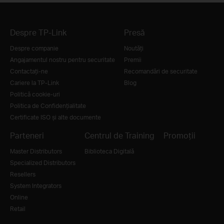
Despre TP-Link
Presă
Despre companie
Noutăţi
Angajamentul nostru pentru securitate
Premii
Contactați-ne
Recomandări de securitate
Cariere la TP-Link
Blog
Politică cookie-uri
Politica de Confidențialitate
Certificate ISO și alte documente
Parteneri
Centrul de Training
Promoții
Master Distributors
Biblioteca Digitală
Specialized Distributors
Resellers
System Integrators
Online
Retail