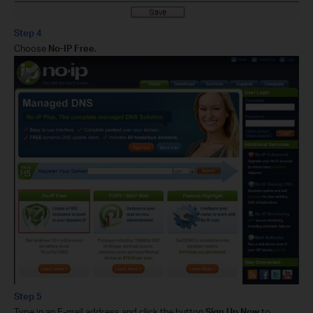
Step 4
Choose
No-IP Free
.
Step 5
Type in an E-mail address and click the button
Sign Up Now
to