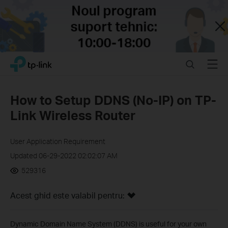
Close
Click
Search
Menu
TP-Link, Reliably Smart
to
skip
the
How to Setup DDNS (No-IP) on TP-
navigation
Link Wireless Router
bar
User Application Requirement
Updated 06-29-2022 02:02:07 AM
529316
Acest ghid este valabil pentru:
Dynamic Domain Name System (DDNS) is useful for your own