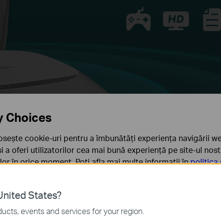
y Choices
osește cookie-uri pentru a îmbunătăți experiența navigării we
 și a oferi utilizatorilor cea mai bună experiență pe site-ul nos
rilor în orice moment. Poți afla mai multe informații în
politica
ă
nited States?
sunt necesare pentru funcționarea site-ului web și nu pot fi d
ucts, events and services for your region.