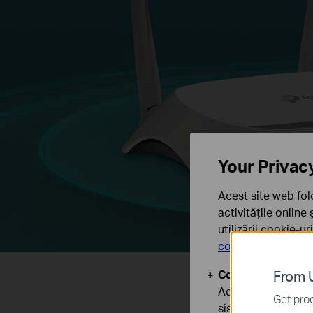
Your Privac
Acest site web fol
activitățile online
utilizării cookie-u
confidențialitate
.
Cookie-uri de baz
From U
Aceste cookie-uri 
Get prod
sistemele tale