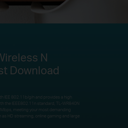
ireless N
st Download
h IEE 802.11b/g/n and provides a high
with the IEEE802.11n standard, TL-WR840N
00Mbps, meeting your most demanding
 as HD streaming, online gaming and large