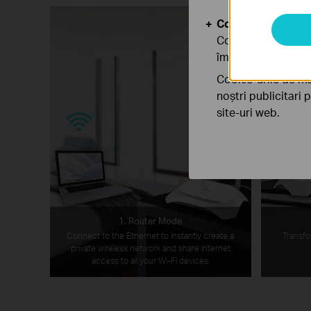
Cookie-uri de anal
Cookie-urile de ana
îmbunătăți și ajust
Cookie-urile de ma
noștri publicitari 
site-uri web.
1. Router Mode
Connect to the Ethernet to instantly create a
Transfo
private wireless network and share internet
access to all your Wi-Fi devices.