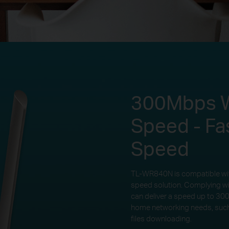
300Mbps W
Speed - Fa
Speed
TL-WR840N is compatible wit
speed solution. Complying 
can deliver a speed up to 3
home networking needs, such
files downloading.