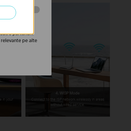
tru web a
către partenerii
e relevante pe alte
e
4. WISP Mode
e in your
Connect to the ISP network wirelessly in areas
without wired service.