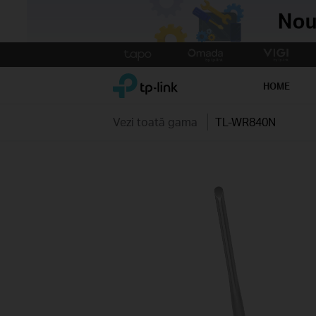
Click
to
TP-Link, Reliably Smart
skip
HOME
the
navigation
Vezi toată gama
TL-WR840N
bar