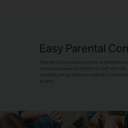
Tablets
Easy Parental Con
Internet
TL-WR840N
Internet
Laptops
Parental Control allows parents or administrato
restricted access for children or staff. With URL
can easily set up a black or white list to limit the
access.