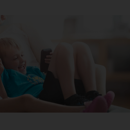
Tablets
hones
WISP
TL-WR840N
Laptops
sktop