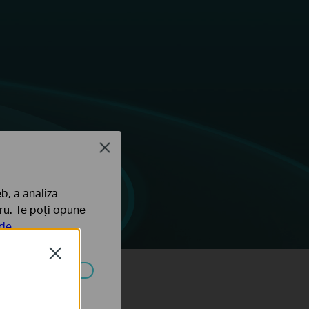
Close
b, a analiza
tru. Te poți opune
 de
Close
ezactivate în