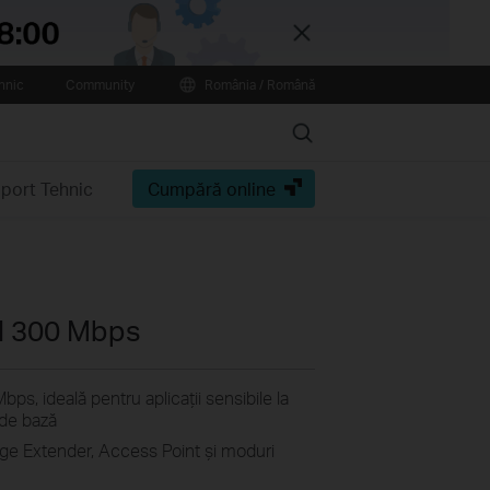
Close
hnic
Community
România / Română
Search
port Tehnic
Cumpără online
N 300 Mbps
ps, ideală pentru aplicații sensibile la
e de bază
ge Extender, Access Point și moduri