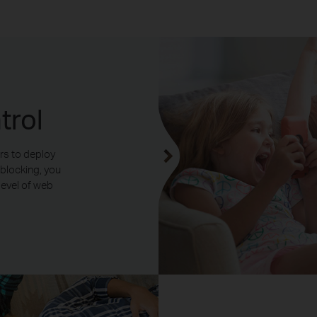
Phones
P
trol
Host
TL-WR840N
Internet
Host
TL-WR840N
Router
Router
Laptops
rs to deploy
De
 blocking, you
 level of web