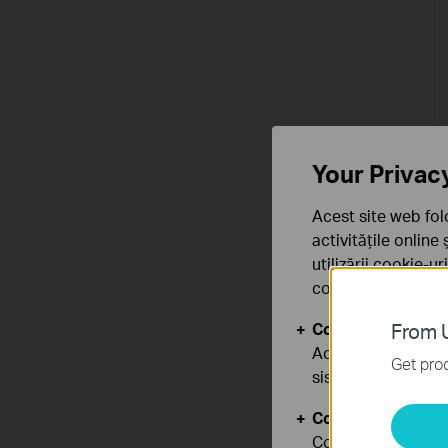
Your Privac
Acest site web fol
activitățile online
utilizării cookie-u
confidențialitate
.
Cookie-uri de baz
From U
Aceste cookie-uri 
Get prod
sistemele tale
Cookie-uri de anal
Cookie-urile de ana