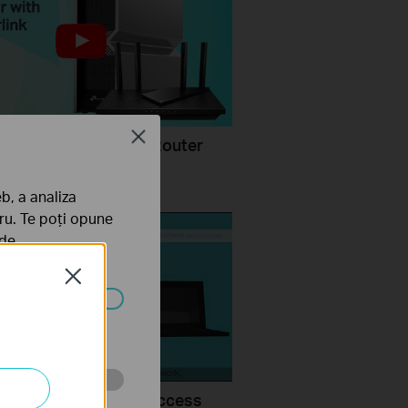
Close
Configure a TP-Link Router
rlink
b, a analiza
tru. Te poți opune
 de
Close
ezactivate în
uld I do if I cannot access
tru web a