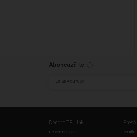
Abonează-te
Email Address
Despre TP-Link
Presă
Despre companie
Noutăţi