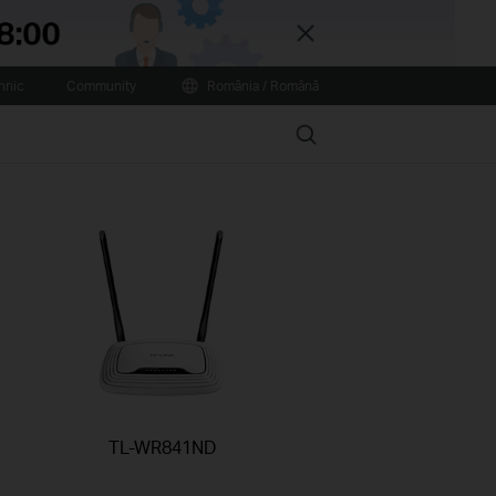
Close
hnic
Community
România / Română
Search
TL-WR841ND