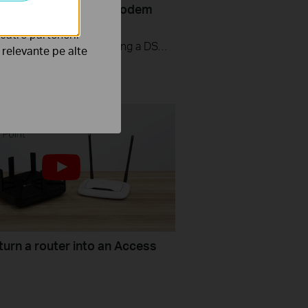
ernet? - Using a DSL modem
P-Link router
către partenerii
If you can’t access the internet using a DSL modem and TP-Link router, this video can help you solve the problem.
e relevante pe alte
t
turn a router into an Access