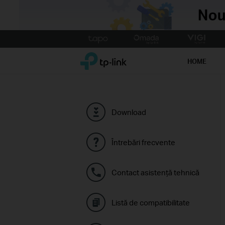
Click
to
TP-Link, Reliably Smart
skip
HOME
the
navigation
bar
Download
Întrebări frecvente
Contact asistenţă tehnică
Listă de compatibilitate