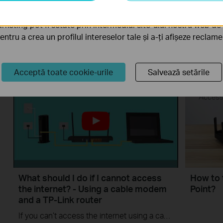
on TP-Link Routers Windows
the int
a funcționalitatea site-ului.
and a T
This video will show you how to set up Address Reservation on TP-Link routers.
rketing pot fi setate prin intermediul site-ului nostru web de 
pentru a crea un profilul intereselor tale și a-ți afișeze reclam
Mai mult
Mai mul
Acceptă toate cookie-urile
Salvează setările
What should I do if I cannot access
How to 
the internet? - Using a cable modem
Point?
and a TP-Link router
If you can’t access the internet using a cable modem and TP-Link router, follow this video step by step to solve your problem.