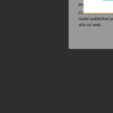
îmbunătăți și ajust
Cookie-urile de ma
noștri publicitari 
site-uri web.