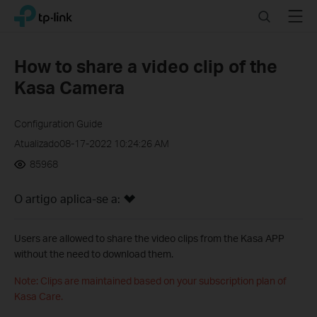
Click
Search
Menu
TP-Link, Reliably Smart
to
skip
the
How to share a video clip of the
navigation
Kasa Camera
bar
Configuration Guide
Atualizado08-17-2022 10:24:26 AM
85968
O artigo aplica-se a:
Users are allowed to share the video clips from the Kasa APP
without the need to download them.
Note:
Clips are maintained based on your subscription plan of
Kasa Care.