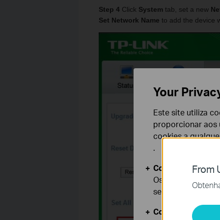
Step 4
Click
System
tab, set a new
Ne
Set Network Name
to add the device w
Your Privac
Este site utiliza 
proporcionar aos u
cookies a qualqu
.
Cookies Básicos
From U
Os cookies são ne
Obtenha 
seus sistemas.
Cookies de Anális