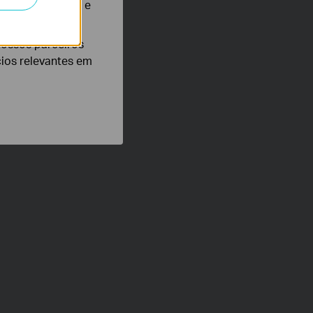
te para melhorar e
nossos parceiros
cios relevantes em