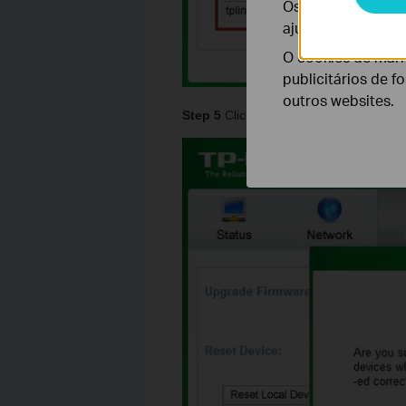
Os cookies de ana
ajustar a funciona
O cookies de mark
publicitários de f
outros websites.
Step 5
Click
OK
on the tip window to c