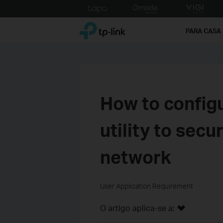
Click
to
TP-Link, Reliably Smart
skip
PARA CASA
the
navigation
bar
How to config
utility to sec
network
User Application Requirement
O artigo aplica-se a: