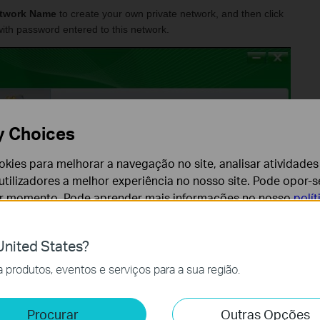
twork Name
to create your own private network, and then click
ith password entered to this network.
y Choices
cookies para melhorar a navegação no site, analisar atividades
tilizadores a melhor experiência no nosso site. Pode opor-se
er momento. Pode aprender mais informações no nosso
polí
nited States?
cessários para o funcionamento do website e não podem se
produtos, eventos e serviços para a sua região.
e e Marketing
Procurar
Outras Opções