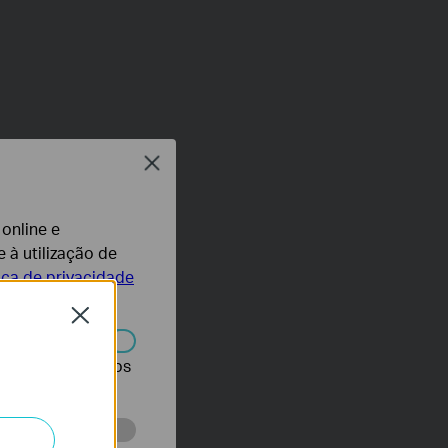
Close
 online e
 à utilização de
tica de privacidade
Close
r desativados nos