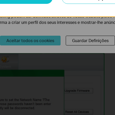
lise permite-nos analisar as suas atividades no nosso websi
lidade do nosso website.
eting podem ser definidos através do nosso website pelos 
orma a criar um perfil dos seus interesses e mostrar-lhe anún
ontinue the configuration.
Aceitar todos os cookies
Guardar Definições