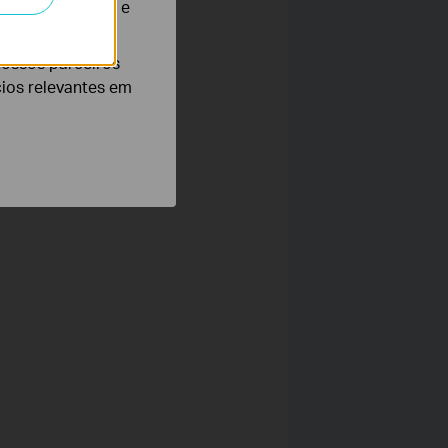
te para melhorar e
nossos parceiros
cios relevantes em