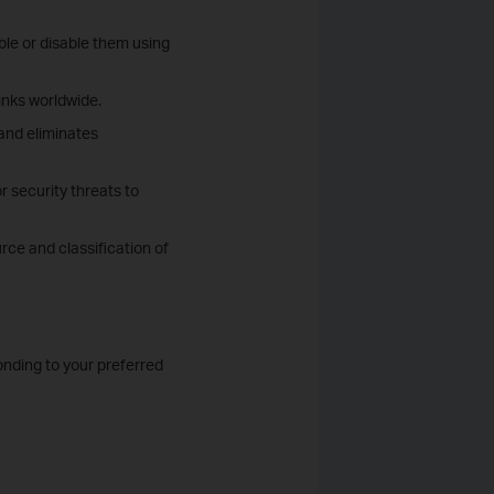
le or disable them using
links worldwide.
and eliminates
r security threats to
rce and classification of
onding to your preferred