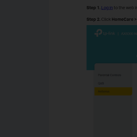
Step 1.
Log in
to the web i
Step 2.
Click
HomeCare
>