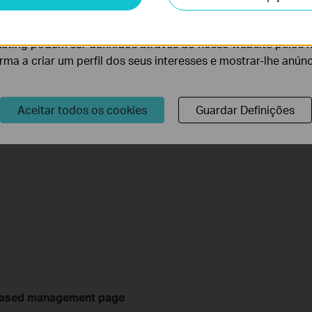
lise permite-nos analisar as suas atividades no nosso websi
lidade do nosso website.
eting podem ser definidos através do nosso website pelos 
orma a criar um perfil dos seus interesses e mostrar-lhe anún
Aceitar todos os cookies
Guardar Definições
-based management page