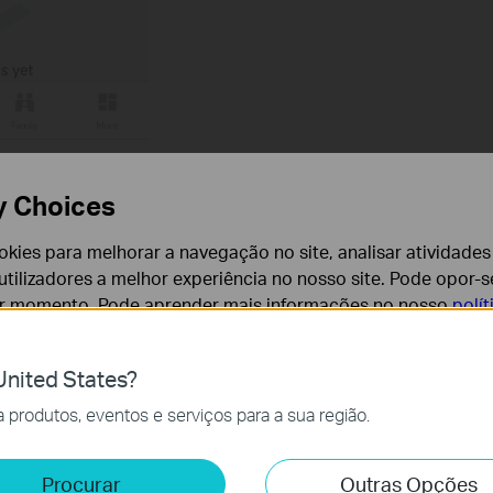
 turn the Antivirus services on or off.
y Choices
cookies para melhorar a navegação no site, analisar atividades
tilizadores a melhor experiência no nosso site. Pode opor-se
er momento. Pode aprender mais informações no nosso
polí
nited States?
cessários para o funcionamento do website e não podem se
produtos, eventos e serviços para a sua região.
e e Marketing
Procurar
Outras Opções