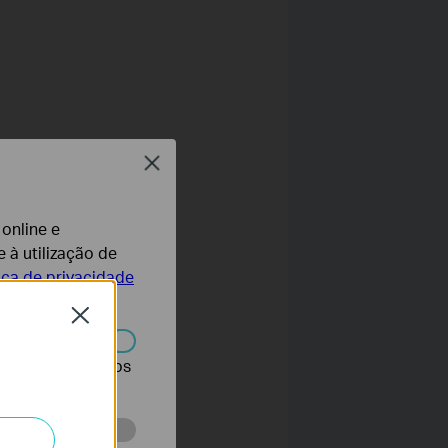
Close
 online e
 à utilização de
tica de privacidade
Close
r desativados nos