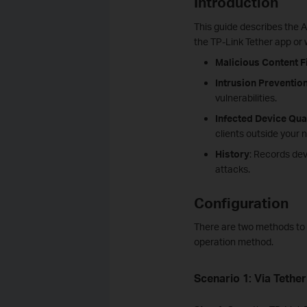
Introduction
This guide describes the 
the TP-Link Tether app or
Malicious Content Fi
Intrusion Preventio
vulnerabilities.
Infected Device Qua
clients outside your 
History
: Records dev
attacks.
Configuration
There are two methods to c
operation method.
Scenario 1: Via Tethe