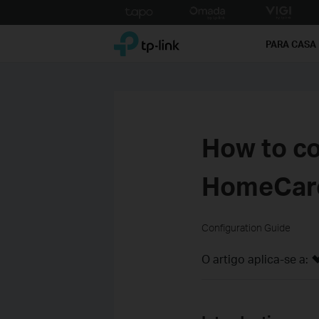
Click
to
TP-Link, Reliably Smart
skip
PARA CASA
the
navigation
bar
How to co
HomeCare
Configuration Guide
O artigo aplica-se a: