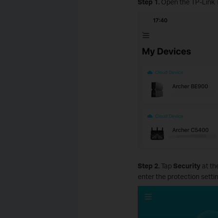
Step 1
.
Open the TP-Link Te
Step 2
.
Tap
Security
at th
enter the protection setti