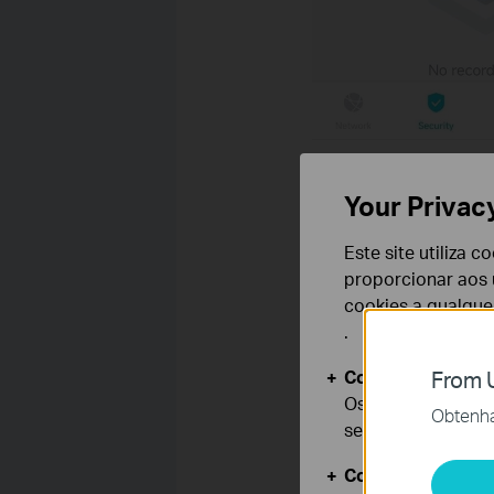
Step 3
.
Move the sliders to
Your Privac
Este site utiliza 
proporcionar aos u
cookies a qualqu
.
Cookies Básicos
From U
Os cookies são ne
Obtenha 
seus sistemas.
Cookies de Anális