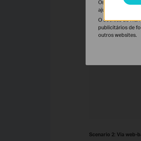
Os cookies de ana
ajustar a funciona
O cookies de mark
publicitários de f
outros websites.
Scenario 2: Via web