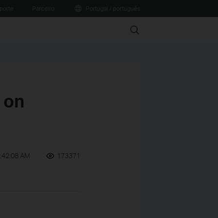
porte
Parceiro
Portugal / português
Search
 on
9:42:08 AM
173371