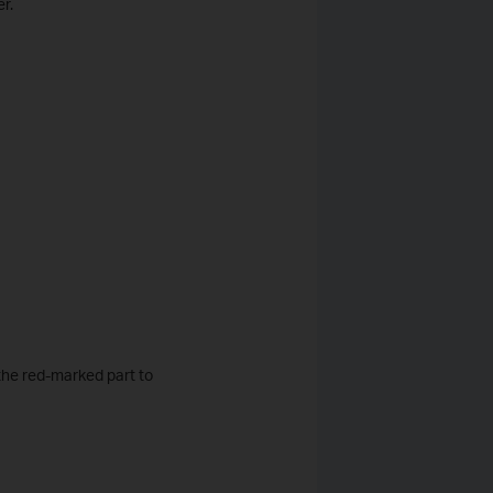
r.
 the red-marked part to