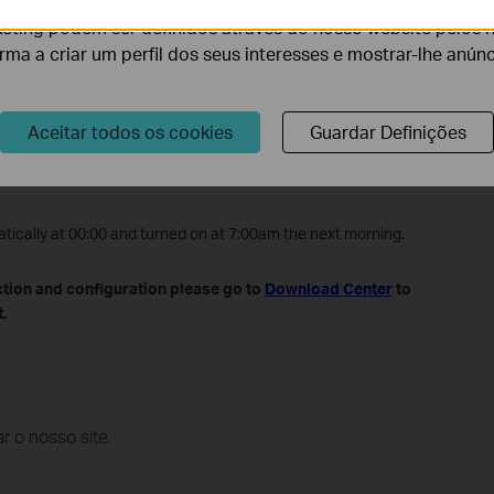
eting podem ser definidos através do nosso website pelos 
orma a criar um perfil dos seus interesses e mostrar-lhe anún
Aceitar todos os cookies
Guardar Definições
tically at 00:00 and turned on at 7:00am the next morning.
ction and configuration please go to
Download Center
to
.
r o nosso site.