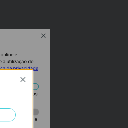
Close
 online e
 à utilização de
tica de privacidade
Close
r desativados nos
te para melhorar e