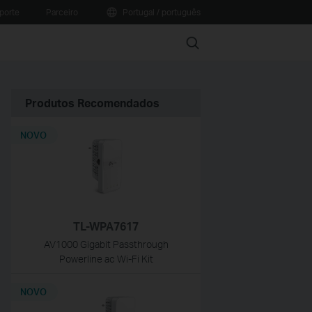
porte
Parceiro
Portugal / português
Search
Produtos Recomendados
NOVO
TL-WPA7617
AV1000 Gigabit Passthrough
Powerline ac Wi-Fi Kit
NOVO