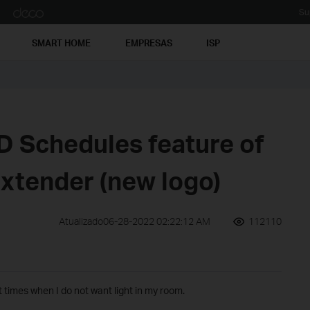
Su
SMART HOME
EMPRESAS
ISP
D Schedules feature of
Extender (new logo)
Atualizado06-28-2022 02:22:12 AM
112110
t times when I do not want light in my room.