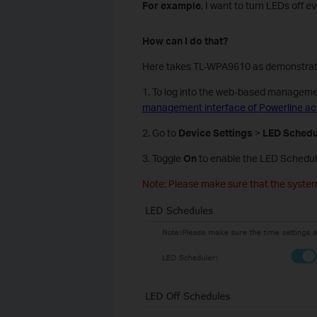
For example
, I want to turn LEDs off 
How can I do that?
Here takes TL-WPA9610 as demonstrat
1. To log into the web-based managemen
management interface of Powerline ac 
2. Go to
Device Settings
>
LED Schedu
3. Toggle
On
to enable the LED Schedul
Note: Please make sure that the system 