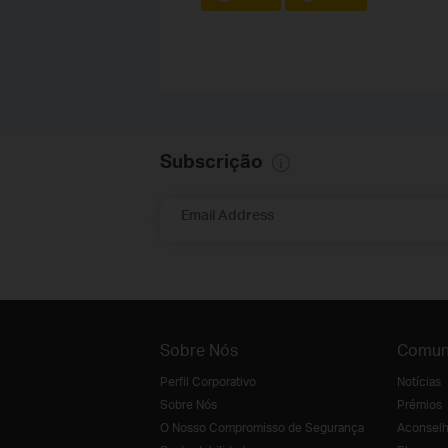
Subscrição
Email Address
Sobre Nós
Comun
Perfil Corporativo
Notícias
Sobre Nós
Prémios
O Nosso Compromisso de Segurança
Aconselh