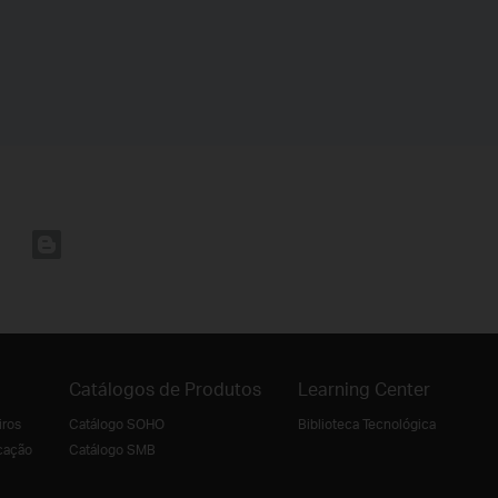
Catálogos de Produtos
Learning Center
iros
Catálogo SOHO
Biblioteca Tecnológica
cação
Catálogo SMB