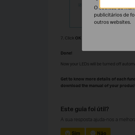
O cookies de mark
publicitários de f
outros websites.
7. Click
OK
to save the settings.
Done!
Now your LEDs will be turned off automa
Get to know more details of each fun
download the manual of your product
Este guia foi útil?
A sua resposta ajuda-nos a melhora
Sim
Não