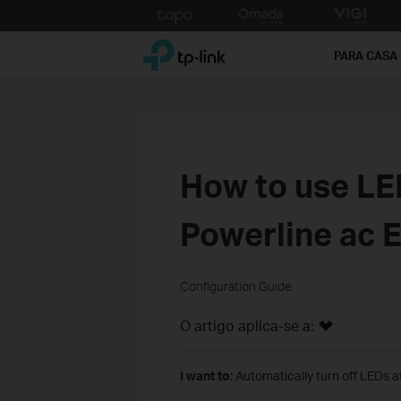
Click
to
TP-Link, Reliably Smart
skip
PARA CASA
the
navigation
bar
How to use LE
Powerline ac 
Configuration Guide
O artigo aplica-se a:
I want to
: Automatically turn off LEDs a