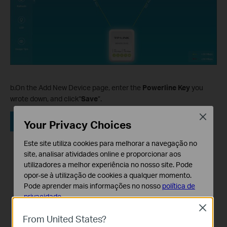
b.On the Add New Device page, enter the
Powerline Key
you
wrote down, and click“
Save
”.
Close
Your Privacy Choices
Este site utiliza cookies para melhorar a navegação no
site, analisar atividades online e proporcionar aos
utilizadores a melhor experiência no nosso site. Pode
opor-se à utilização de cookies a qualquer momento.
Pode aprender mais informações no nosso
política de
privacidade
.
Close
Cookies Básicos
From United States?
Os cookies são necessários para o funcionamento do