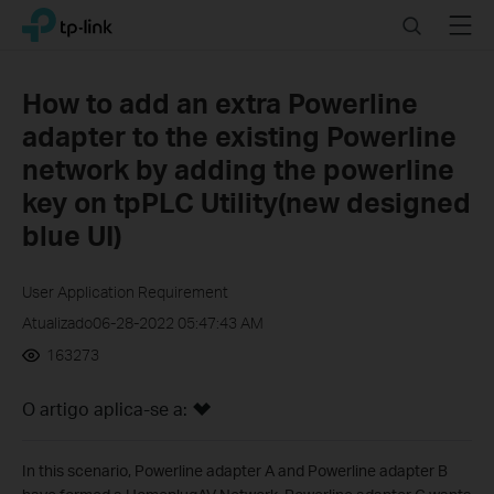
Click
Search
Menu
TP-Link, Reliably Smart
to
skip
the
How to add an extra Powerline
navigation
adapter to the existing Powerline
bar
network by adding the powerline
key on tpPLC Utility(new designed
blue UI)
User Application Requirement
Atualizado06-28-2022 05:47:43 AM
163273
O artigo aplica-se a:
In this scenario, Powerline adapter A and Powerline adapter B