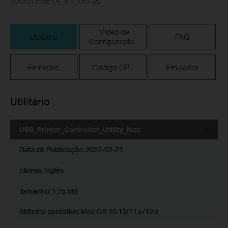
Touch P5(EU)_V1_UG
Vídeo de
Utilitário
FAQ
Configuração
Firmware
Código GPL
Emulador
Utilitário
USB_Printer_Controller_Utility_Mac
Data de Publicação:
2022-02-21
Idioma:
Inglês
Tamanho:
1.75 MB
Sistema operativo: Mac OS 10.15/11.x/12.x