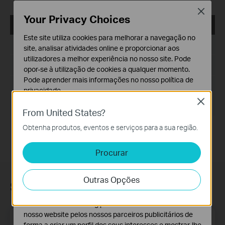
Close
Your Privacy Choices
USB_Printer_Controller_Utility_Mac
Este site utiliza cookies para melhorar a navegação no
Data de Publicação:
2018-10-29
site, analisar atividades online e proporcionar aos
utilizadores a melhor experiência no nosso site. Pode
Idioma:
Inglês
opor-se à utilização de cookies a qualquer momento.
Pode aprender mais informações no nosso
política de
Tamanho:
2.53 MB
privacidade
.
Close
Sistema operativo: Mac OS 10.9-10.14
Cookies Básicos
From United States?
Os cookies são necessários para o funcionamento do
Obtenha produtos, eventos e serviços para a sua região.
website e não podem ser desativados nos seus
sistemas.
Procurar
Cookies de Análise e Marketing
Os cookies de analise permite-nos analisar as suas
Outras Opções
atividades no nosso website para melhorar e ajustar a
Subscrição
funcionalidade do nosso website.
O cookies de marketing podem ser definidos através do
nosso website pelos nossos parceiros publicitários de
Email Address
Inscreva-se
forma a criar um perfil dos seus interesses e mostrar-lhe