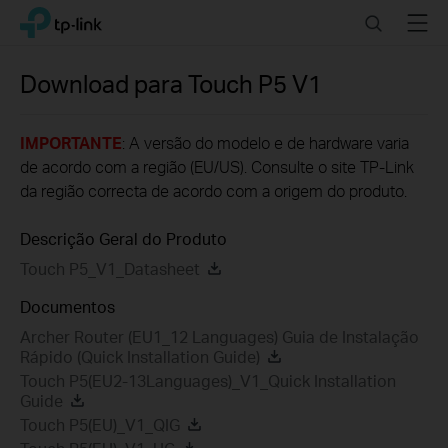
Click
Search
Menu
TP-Link, Reliably Smart
to
skip
the
Download para
Touch P5
V1
navigation
bar
IMPORTANTE
: A versão do modelo e de hardware varia
de acordo com a região (EU/US). Consulte o site TP-Link
da região correcta de acordo com a origem do produto.
Descrição Geral do Produto
Touch P5_V1_Datasheet
Documentos
Archer Router (EU1_12 Languages) Guia de Instalação
Rápido (Quick Installation Guide)
Touch P5(EU2-13Languages)_V1_Quick Installation
Guide
Touch P5(EU)_V1_QIG