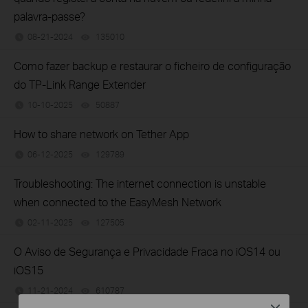
palavra-passe?
08-21-2024
135010
views
Como fazer backup e restaurar o ficheiro de configuração
do TP-Link Range Extender
10-10-2025
50887
views
How to share network on Tether App
06-12-2025
129789
views
Troubleshooting: The internet connection is unstable
when connected to the EasyMesh Network
02-11-2025
127505
views
O Aviso de Segurança e Privacidade Fraca no iOS14 ou
iOS15
11-21-2024
610787
views