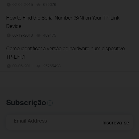
02-05-2015
679076
views
How to Find the Serial Number (S/N) on Your TP-Link
Device
03-19-2013
489175
views
Como identificar a versão de hardware num dispositivo
TP-Link?
09-06-2011
25765498
views
Subscrição
Email Address
Inscreva-se