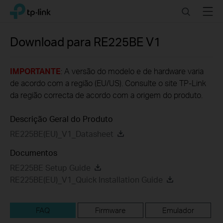
Click
Search
Menu
TP-Link, Reliably Smart
to
skip
the
Download para
RE225BE
V1
navigation
bar
IMPORTANTE
: A versão do modelo e de hardware varia
de acordo com a região (EU/US). Consulte o site TP-Link
da região correcta de acordo com a origem do produto.
Descrição Geral do Produto
RE225BE(EU)_V1_Datasheet
Documentos
RE225BE Setup Guide
RE225BE(EU)_V1_Quick Installation Guide
FAQ
Firmware
Emulador