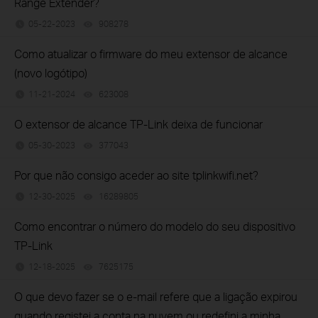
Range Extender?
05-22-2023
908278
views
Como atualizar o firmware do meu extensor de alcance
(novo logótipo)
11-21-2024
623008
views
O extensor de alcance TP-Link deixa de funcionar
05-30-2023
377043
views
Por que não consigo aceder ao site tplinkwifi.net?
12-30-2025
16289805
views
Como encontrar o número do modelo do seu dispositivo
TP-Link
12-18-2025
7625175
views
O que devo fazer se o e-mail refere que a ligação expirou
quando registei a conta na nuvem ou redefini a minha