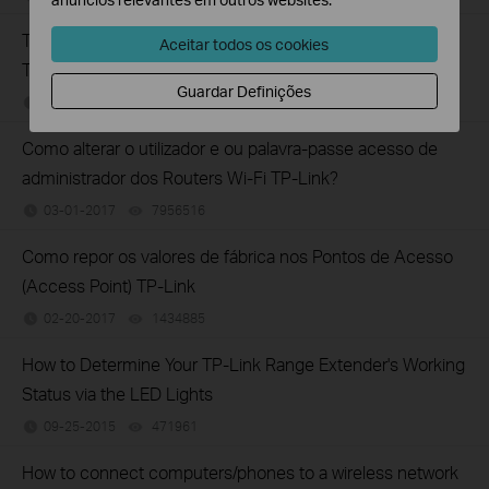
Troubleshooting a Single Device Not Connecting to Your
Aceitar todos os cookies
TP-Link Wireless Network
Guardar Definições
11-13-2019
218802
views
Como alterar o utilizador e ou palavra-passe acesso de
administrador dos Routers Wi-Fi TP-Link?
03-01-2017
7956516
views
Como repor os valores de fábrica nos Pontos de Acesso
(Access Point) TP-Link
02-20-2017
1434885
views
How to Determine Your TP-Link Range Extender's Working
Status via the LED Lights
09-25-2015
471961
views
How to connect computers/phones to a wireless network