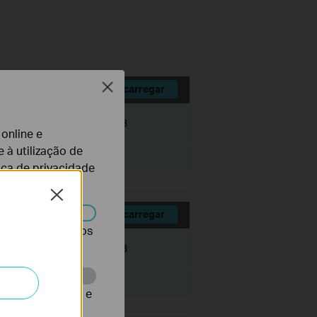
Close
Descarregar
Tamanho:
31.41 MB
 online e
 à utilização de
tica de privacidade
Close
Descarregar
r desativados nos
Tamanho:
36.49 MB
te para melhorar e