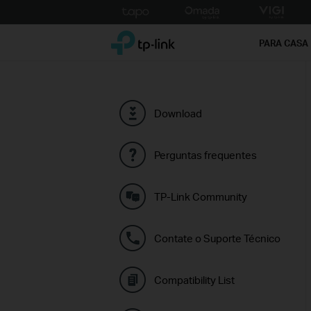
Click
to
TP-Link, Reliably Smart
skip
PARA CASA
the
navigation
bar
Download
Perguntas frequentes
TP-Link Community
Contate o Suporte Técnico
Compatibility List