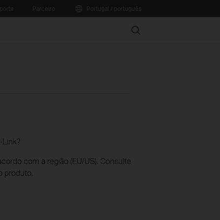
porte
Parceiro
Portugal / português
Search
-Link?
acordo com a região (EU/US). Consulte
o produto.