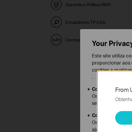
Garantia e Política RMA
Emuladores TP-Link
Central de Códigos GPL
Your Privac
Este site utiliza 
proporcionar aos u
cookies a qualqu
.
Cookies Básicos
From U
Os cookies são ne
Obtenha 
seus sistemas.
Cookies de Anális
Os cookies de ana
ajustar a funciona