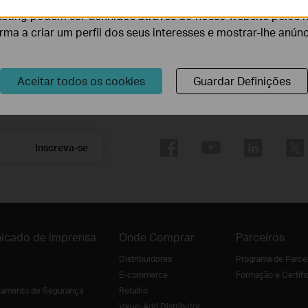
eting podem ser definidos através do nosso website pelos 
orma a criar um perfil dos seus interesses e mostrar-lhe anún
Aceitar todos os cookies
Guardar Definições
Siga-nos
Inscreva-se
icado de imprensa
Onde Comprar
Parceiros
Distribuidores
Programa de Parce
E-commerce
Formação e Certifi
amento de Segurança
Retalho
Value-Add Distributor