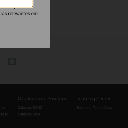
nossos parceiros
cios relevantes em
Catálogos de Produtos
Learning Center
iros
Catálogo SOHO
Biblioteca Tecnológica
cação
Catálogo SMB