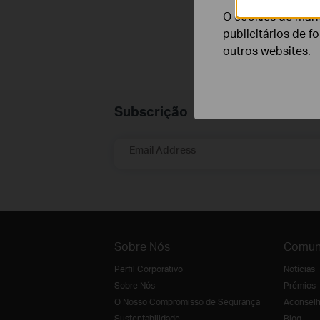
O cookies de mark
publicitários de f
outros websites.
Subscrição
Email Address
Sobre Nós
Comun
Perfil Corporativo
Notícias
Sobre Nós
Prémios
O Nosso Compromisso de Segurança
Aconselh
Sustentabilidade
Blog