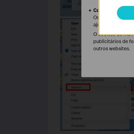
Cookies de Anális
Os cookies de ana
ajustar a funciona
O cookies de mark
publicitários de f
outros websites.