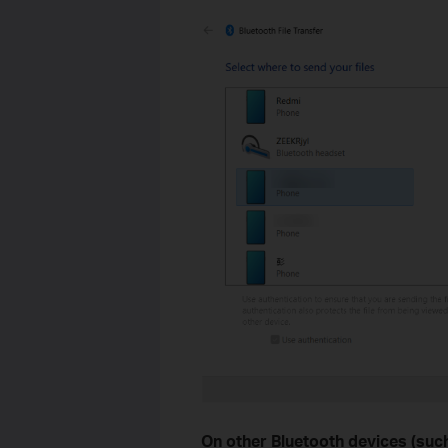
On other Bluetooth devices (suc