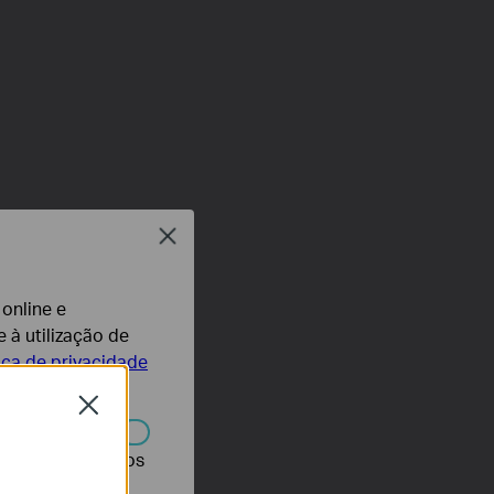
Close
 online e
 à utilização de
tica de privacidade
Close
r desativados nos