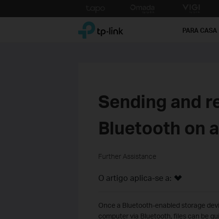
Click
to
TP-Link, Reliably Smart
skip
PARA CASA
the
navigation
bar
Sending and re
Bluetooth on 
Further Assistance
O artigo aplica-se a:
Once a Bluetooth-enabled storage devic
computer via Bluetooth, files can be qu