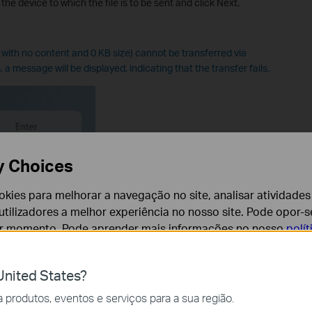
 the device to which the file is to be sent and click Next.
s with no content and 0 KB size) cannot be transferred via
 a message will be displayed, indicating that the transfer fails.
y Choices
cookies para melhorar a navegação no site, analisar atividades
tilizadores a melhor experiência no nosso site. Pode opor-se
er momento. Pode aprender mais informações no nosso
polí
nited States?
cessários para o funcionamento do website e não podem se
produtos, eventos e serviços para a sua região.