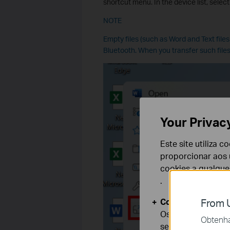
shortcut menu. In the device list, select
NOTE
Empty files (such as Word and Text file
Bluetooth. When you transfer such files,
Your Privac
Este site utiliza 
proporcionar aos u
cookies a qualqu
.
Cookies Básicos
From U
Os cookies são ne
Obtenha 
seus sistemas.