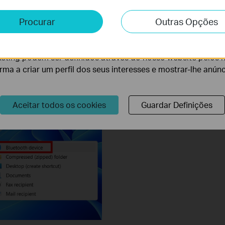
e e Marketing
Procurar
Outras Opções
lise permite-nos analisar as suas atividades no nosso websi
lidade do nosso website.
eting podem ser definidos através do nosso website pelos 
orma a criar um perfil dos seus interesses e mostrar-lhe anún
Aceitar todos os cookies
Guardar Definições