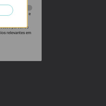
te para melhorar e
nossos parceiros
cios relevantes em